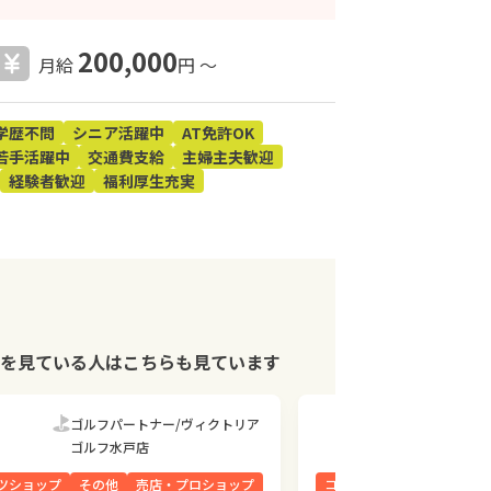
200,000
月給
円 〜
学歴不問
シニア活躍中
AT免許OK
若手活躍中
交通費支給
主婦主夫歓迎
経験者歓迎
福利厚生充実
を見ている人はこちらも見ています
ゴルフパートナー/ヴィクトリア
【GRA
ゴルフ水戸店
トリーク
ツショップ
その他
売店・プロショップ
コース管理