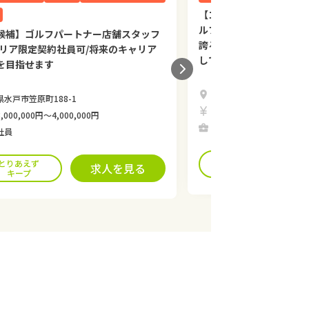
【コースマネージャー候
ルフ場運営会社「アコー
候補】ゴルフパートナー店舗スタッフ
誇るハイグレードコース
エリア限定契約社員可/将来のキャリア
してキャリアを築きませ
を目指せます
千葉県香取市沢442
県水戸市笠原町188-1
月給230,000円〜401,39
,000,000円〜4,000,000円
正社員
社員
とりあえず
とりあえず
求人を見る
キープ
キープ