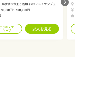
県横浜市保土ヶ谷帷子町1-35-3 サンデュース保土ヶ谷1階
神奈川県横浜市南区井土ケ谷中町158番 ア
70,000円〜400,000円
月給270,000円〜400,00
員
正社員
とりあえず
とりあえず
求人を見る
キープ
キープ