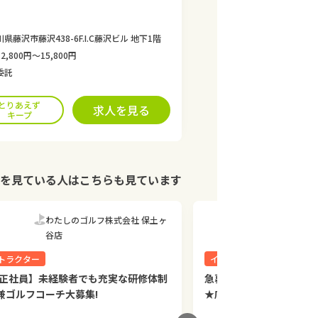
県藤沢市藤沢438-6F.I.C藤沢ビル 地下1階
2,800円〜15,800円
委託
とりあえず
求人を見る
キープ
を見ている人はこちらも見ています
わたしのゴルフ株式会社 保土ヶ
わたしの
谷店
谷店
トラクター
インストラクター
【正社員】未経験者でも充実な研修体制
急募!【正社員】未経験
兼ゴルフコーチ大募集!
★店長兼ゴルフコーチ大募