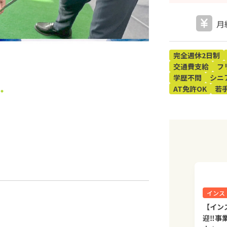
月
完全週休2日制
交通費支給
フ
学歴不問
シニ
AT免許OK
若
インス
【イン
迎‼︎