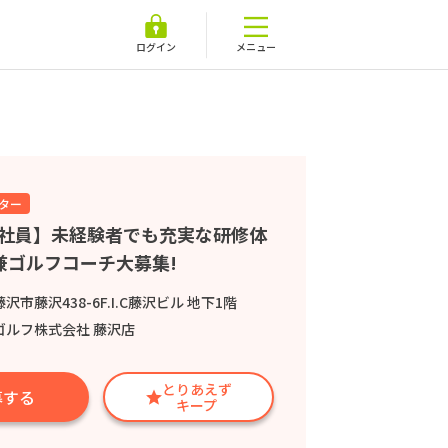
ログイン
メニュー
ター
正社員】未経験者でも充実な研修体
兼ゴルフコーチ大募集!
沢市藤沢438-6F.I.C藤沢ビル 地下1階
ゴルフ株式会社 藤沢店
とりあえず
募する
キープ