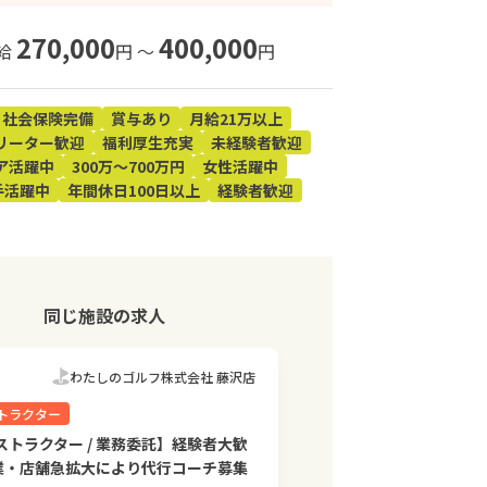
270,000
400,000
給
円 〜
円
社会保険完備
賞与あり
月給21万以上
リーター歓迎
福利厚生充実
未経験者歓迎
ア活躍中
300万～700万円
女性活躍中
手活躍中
年間休日100日以上
経験者歓迎
同じ施設の求人
わたしのゴルフ株式会社 藤沢店
トラクター
ストラクター / 業務委託】経験者大歓
事業・店舗急拡大により代行コーチ募集