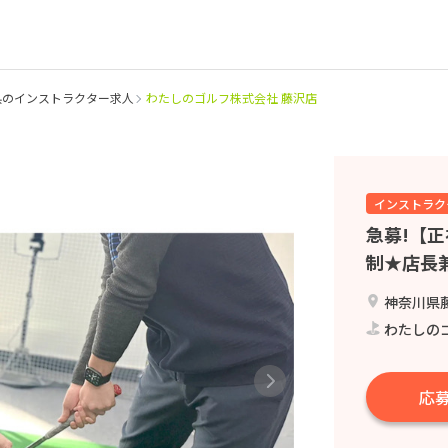
県のインストラクター求人
わたしのゴルフ株式会社 藤沢店
インストラク
急募!【
制★店長
神奈川県藤
わたしの
応