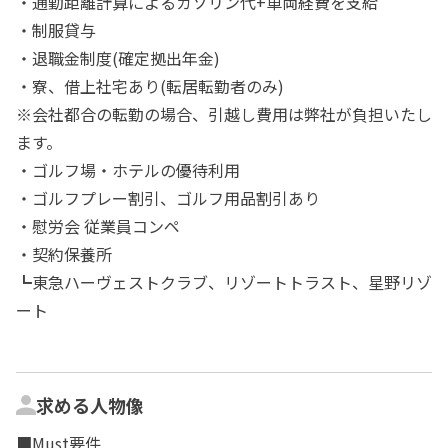
・通勤距離計算によるガソリン代+車両経費を支給
・制服貸与
・退職金制度(確定拠出年金)
・寮、借上社宅あり(転居転勤者のみ)
※会社都合の転勤の場合、引越し費用は弊社が負担いたし
ます。
・ゴルフ場・ホテルの優待利用
・ゴルフプレー割引、ゴルフ用品割引あり
・慰労会 従業員コンペ
・契約保養所
┗東急ハーヴェストクラブ、リゾートトラスト、星野リゾ
ート
求める人物像
■Must要件