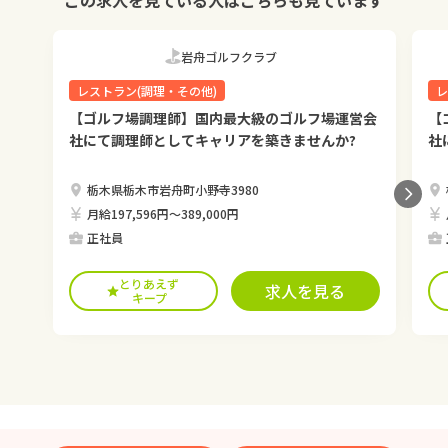
この求人を見ている人はこちらも見ています
岩舟ゴルフクラブ
レストラン(調理・その他)
レ
【ゴルフ場調理師】国内最大級のゴルフ場運営会
【
社にて調理師としてキャリアを築きませんか?
社
栃木県栃木市岩舟町小野寺3980
月給197,596円〜389,000円
正社員
とりあえず
求人を見る
キープ