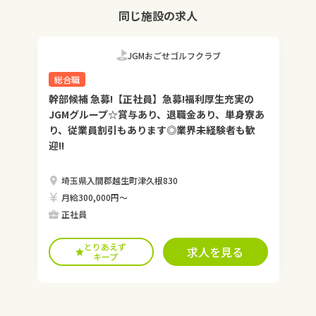
同じ施設の求人
JGMおごせゴルフクラブ
総合職
幹部候補 急募!【正社員】急募!福利厚生充実の
JGMグループ☆賞与あり、退職金あり、単身寮あ
り、従業員割引もあります◎業界未経験者も歓
迎!!
埼玉県入間郡越生町津久根830
月給300,000円〜
正社員
とりあえず
求人を見る
キープ