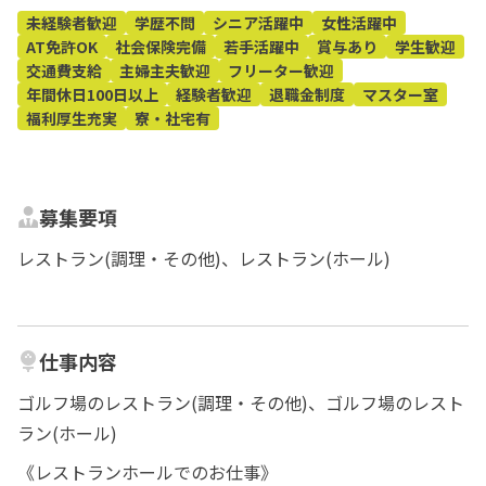
未経験者歓迎
学歴不問
シニア活躍中
女性活躍中
AT免許OK
社会保険完備
若手活躍中
賞与あり
学生歓迎
交通費支給
主婦主夫歓迎
フリーター歓迎
年間休日100日以上
経験者歓迎
退職金制度
マスター室
福利厚生充実
寮・社宅有
募集要項
レストラン(調理・その他)、レストラン(ホール)
仕事内容
ゴルフ場のレストラン(調理・その他)、ゴルフ場のレスト
ラン(ホール)
《レストランホールでのお仕事》