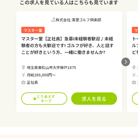
この求人を見ている人はこちらも見ています
株式会社 清澄ゴルフ倶楽部
マスター室
マ
マスター室【正社員】急募!未経験者歓迎♪未経
ト
験者の方も大歓迎です! ゴルフが好き、人と話す
ル
ことが好きという方、一緒に働きませんか?
ど
埼玉県東松山市大字神戸1875
月給200,000円〜
正社員
とりあえず
求人を見る
キープ