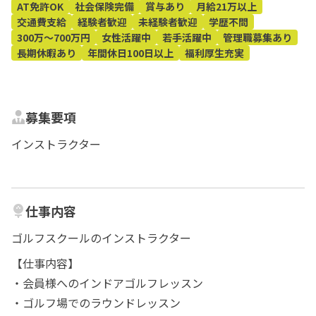
AT免許OK
社会保険完備
賞与あり
月給21万以上
交通費支給
経験者歓迎
未経験者歓迎
学歴不問
300万～700万円
女性活躍中
若手活躍中
管理職募集あり
長期休暇あり
年間休日100日以上
福利厚生充実
募集要項
インストラクター
仕事内容
ゴルフスクールのインストラクター
【仕事内容】
・会員様へのインドアゴルフレッスン
・ゴルフ場でのラウンドレッスン