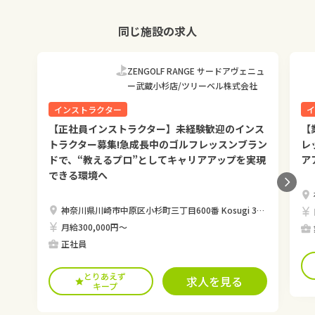
同じ施設の求人
ZENGOLF RANGE サードアヴェニュ
ー武蔵小杉店/ツリーベル株式会社
インストラクター
イ
【正社員インストラクター】未経験歓迎のインス
【
トラクター募集!急成長中のゴルフレッスンブラン
レ
ドで、“教えるプロ”としてキャリアアップを実現
ア
できる環境へ
神奈川県川崎市中原区小杉町三丁目600番 Kosugi 3rd Avenue 3階
月給300,000円〜
正社員
とりあえず
求人を見る
キープ