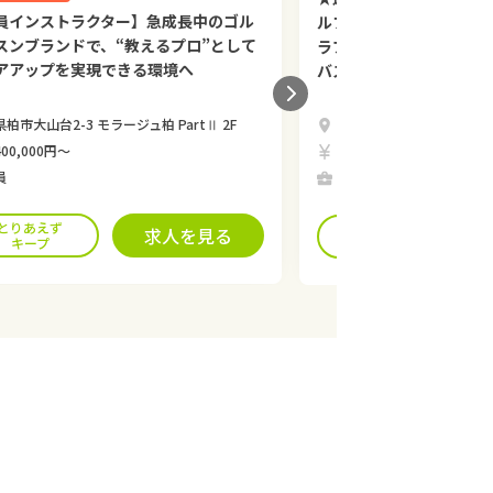
員インストラクター】急成長中のゴル
ルフ場よりも稼げる!★
スンブランドで、“教えるプロ”として
ラブ キャディ 契約社員
アアップを実現できる環境へ
バス送迎可能!
柏市大山台2-3 モラージュ柏 PartⅡ 2F
東京都稲城市坂浜685
00,000円〜
月給266,000円〜
員
契約社員
とりあえず
とりあえず
求人を見る
キープ
キープ