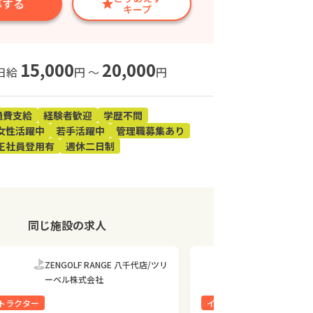
募する
キープ
15,000
20,000
日給
円 〜
円
通費支給
経験者歓迎
学歴不問
女性活躍中
若手活躍中
管理職募集あり
正社員登用有
週休二日制
同じ施設の求人
ZENGOLF RANGE 八千代店/ツリ
ZENGO
ーベル株式会社
ーベル株
トラクター
インストラクター