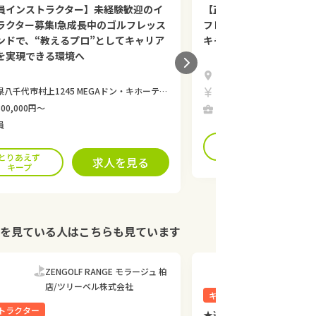
員インストラクター】未経験歓迎のイ
【正社員インストラクタ
ラクター募集!急成長中のゴルフレッス
フレッスンブランドで、
ンドで、“教えるプロ”としてキャリア
キャリアアップを実現で
を実現できる環境へ
千葉県八千代市村上1245 MEGAドン・キ
千代市村上1245 MEGAドン・キホーテ八千代16号 バイパス店 3F
月給400,000円〜
00,000円〜
正社員
員
とりあえず
キープ
とりあえず
求人を見る
キープ
を見ている人はこちらも見ています
ZENGOLF RANGE モラージュ 柏
東京よみ
店/ツリーベル株式会社
キャディ
トラクター
★週4以上勤務できる方必