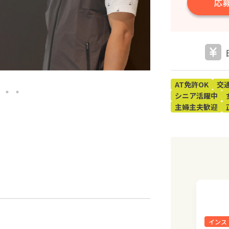
応
AT免許OK
交
シニア活躍中
主婦主夫歓迎
インス