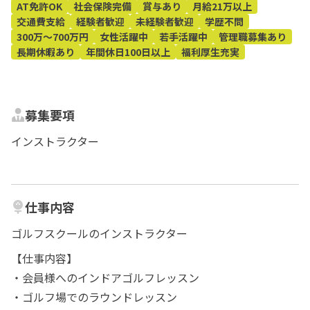
AT免許OK
社会保険完備
賞与あり
月給21万以上
交通費支給
経験者歓迎
未経験者歓迎
学歴不問
300万～700万円
女性活躍中
若手活躍中
管理職募集あり
長期休暇あり
年間休日100日以上
福利厚生充実
募集要項
インストラクター
仕事内容
ゴルフスクールのインストラクター
【仕事内容】
・会員様へのインドアゴルフレッスン
・ゴルフ場でのラウンドレッスン