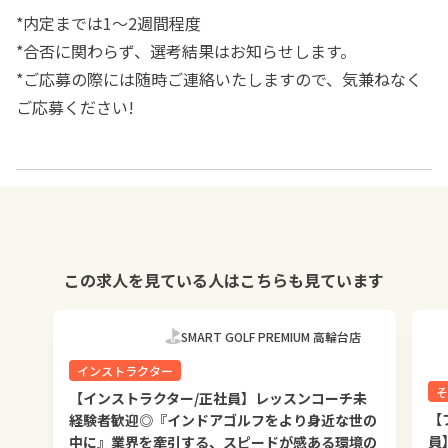
*内定までは1～2週間程度
*合否に関わらず、選考結果はお知らせします。
*ご応募の際には随時ご連絡いたしますので、気兼ねなく
ご応募ください!
この求人を見ている人はこちらも見ています
SMART GOLF PREMIUM 高輪台店
インストラクター
そ
【インストラクター/正社員】レッスンコーチ未
【
経験者歓迎◎『インドアゴルフをより身近な世の
員
中に』業界を牽引する、スピードが感ある環境の