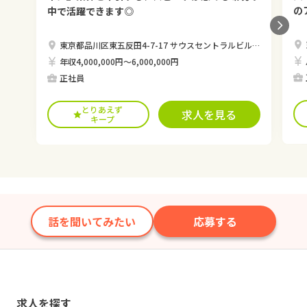
の
中で活躍できます◎
東京都品川区東五反田4-7-17 サウスセントラルビル 2F
年収4,000,000円〜6,000,000円
正社員
とりあえず
求人を見る
キープ
話を聞いてみたい
応募する
求人を探す