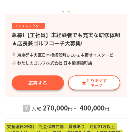
インストラクター
急募!【正社員】未経験者でも充実な研修体制
★店長兼ゴルフコーチ大募集!
東京都中央区日本橋蛎殻町1-18-2 中野オイスタービルB1F
わたしのゴルフ株式会社 日本橋蛎殻町店
とりあえず
応募する
キープ
270,000
400,000
月給
円 〜
円
完全週休2日制
社会保険完備
賞与あり
月給21万以上