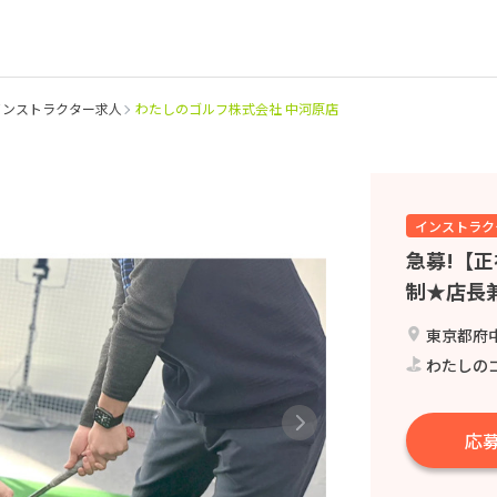
インストラクター求人
わたしのゴルフ株式会社 中河原店
インストラク
急募!【
制★店長
東京都府中
わたしの
応