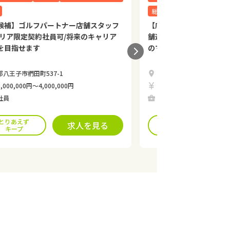
総合職
候補】ゴルフパートナー店舗スタッフ
【店長候補として活躍】
エリア限定契約社員可/将来のキャリア
舗運営スタッフ募集|正社
を目指せます
のマネジメントポジショ
都八王子市椚田町537-1
東京都八王子市椚田町537
,000,000円〜4,000,000円
年収3,140,000円〜4,800
社員
正社員、契約社員
とりあえず
とりあえず
求人を見る
キープ
キープ