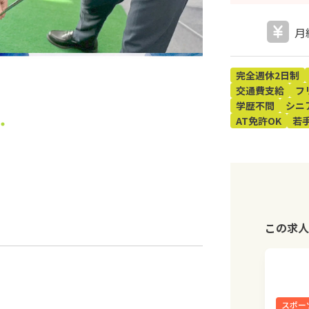
月
完全週休2日制
交通費支給
フ
学歴不問
シニ
AT免許OK
若
この求人
スポー