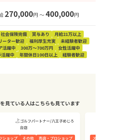
270,000
400,000
給
円 〜
円
社会保険完備
賞与あり
月給21万以上
リーター歓迎
福利厚生充実
未経験者歓迎
ア活躍中
300万～700万円
女性活躍中
手活躍中
年間休日100日以上
経験者歓迎
を見ている人はこちらも見ています
ゴルフパートナー/八王子めじろ
ゴルフパ
台店
台店
ツショップ
その他
売店・プロショップ
スポーツショップ
その他