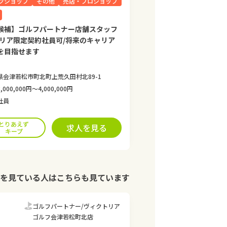
ツショップ
その他
売店・プロショップ
候補】ゴルフパートナー店舗スタッフ
エリア限定契約社員可/将来のキャリア
を目指せます
県会津若松市町北町上荒久田村北89-1
,000,000円〜4,000,000円
社員
とりあえず
求人を見る
キープ
を見ている人はこちらも見ています
ゴルフパートナー/ヴィクトリア
ゴルフ会津若松町北店