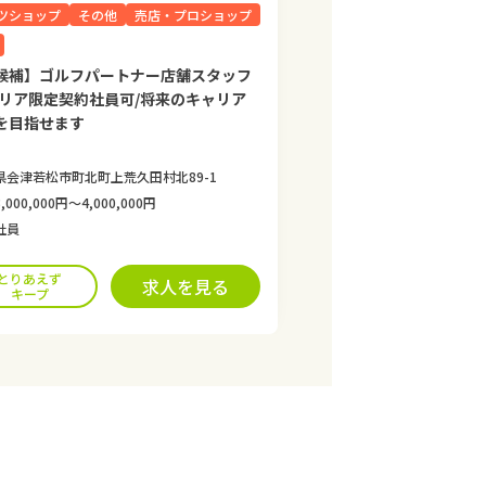
ツショップ
その他
売店・プロショップ
候補】ゴルフパートナー店舗スタッフ
エリア限定契約社員可/将来のキャリア
を目指せます
県会津若松市町北町上荒久田村北89-1
,000,000円〜4,000,000円
社員
とりあえず
求人を見る
キープ