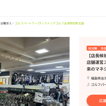
総合職求人
ゴルフパートナー/ヴィクトリアゴルフ会津若松町北店
総合職
売
【店長候
店舗運営
来のマネ
福島県会津
ゴルフパー
応