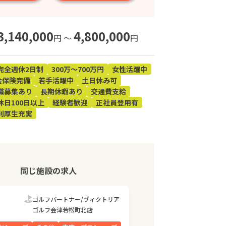
3,140,000
4,800,000
円 〜
円
完全週休2日制
300万～700万円
女性活躍中
会保険完備
若手活躍中
土日休み可
職募集あり
長期休暇あり
交通費支給
休日100日以上
経験者歓迎
正社員登用有
利厚生充実
同じ施設の求人
ゴルフパートナー/ヴィクトリア
ゴルフ会津若松町北店