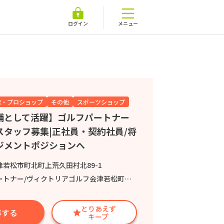
ログイン
メニュー
店・プロショップ
その他
スポーツショップ
補として活躍】ゴルフパートナー
スタッフ募集|正社員・契約社員/将
ジメントポジションへ
若松市町北町上荒久田村北89-1
トナー/ヴィクトリアゴルフ会津若松町北店
とりあえず
募する
キープ