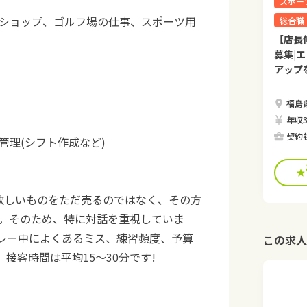
スポー
ショップ、ゴルフ場の仕事、スポーツ用
総合職
【店長
募集|
アップ
福島
年収3
契約
管理(シフト作成など)
欲しいものをただ売るのではなく、その方
。そのため、特に対話を重視していま
レー中によくあるミス、練習頻度、予算
この求人
接客時間は平均15～30分です!