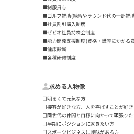
■制服貸与
■ゴルフ補助(練習やラウンド代の一部補助:
■社員割引購入制度
■ゼビオ社員持株会制度
■能力開発支援制度(資格・講座にかかる
■健康診断
■各種研修制度
求める人物像
□明るくて元気な方
□接客が好きな方、人を喜ばすことが好き
□同世代の仲間と目標に向かって頑張りた
□早期にポジションに就きたい方
□スポーツビジネスに興味がある方