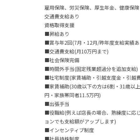
雇用保険、労災保険、厚生年金、健康保険
交通費支給あり
資格取得支援
■昇給あり
■賞与年2回(7月・12月/昨年度支給実績あ
■交通費支給(月10万円まで)
■社会保険完備
■時間外手当(固定残業超過分を追加支給)
■社宅制度(家賃補助・引越支度金・引越
■家賃補助(30歳以下の方は6割・31歳以上
円・家族帯同者11.5万円)
■出張手当
■役職給(例えば店長の場合、熟練度に応じ
ョンでも支給額がアップします)
■インセンティブ制度
■社員持株制度