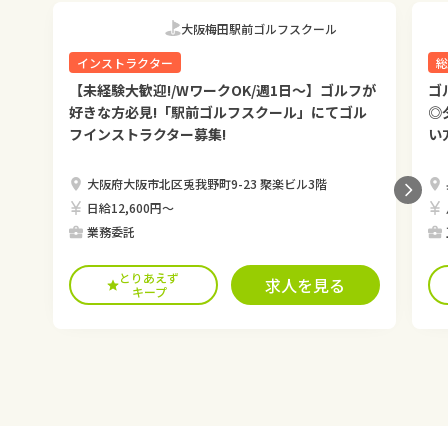
大阪梅田駅前ゴルフスクール
インストラクター
総
【未経験大歓迎!/WワークOK/週1日〜】ゴルフが
ゴ
好きな方必見!「駅前ゴルフスクール」にてゴル
◎
フインストラクター募集!
い
大阪府大阪市北区兎我野町9-23 聚楽ビル3階
日給12,600円〜
業務委託
とりあえず
求人を見る
キープ