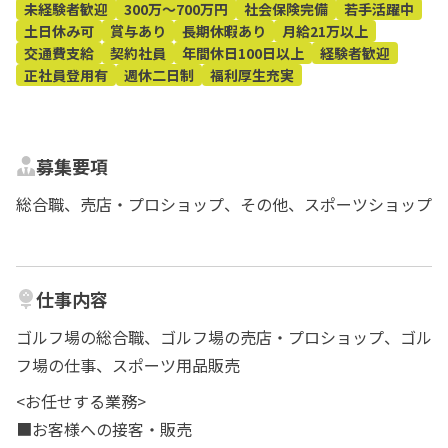
未経験者歓迎
300万～700万円
社会保険完備
若手活躍中
土日休み可
賞与あり
長期休暇あり
月給21万以上
交通費支給
契約社員
年間休日100日以上
経験者歓迎
正社員登用有
週休二日制
福利厚生充実
募集要項
総合職、売店・プロショップ、その他、スポーツショップ
仕事内容
ゴルフ場の総合職、ゴルフ場の売店・プロショップ、ゴル
フ場の仕事、スポーツ用品販売
<お任せする業務>
■お客様への接客・販売