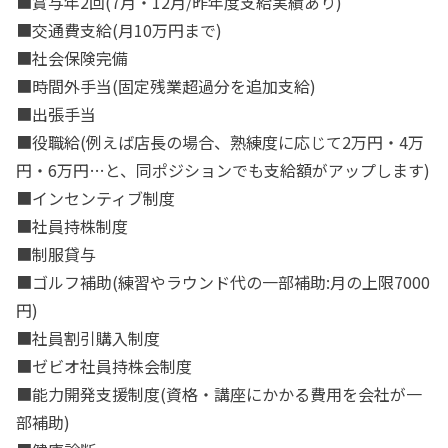
■賞与年2回(7月・12月/昨年度支給実績あり)
■交通費支給(月10万円まで)
■社会保険完備
■時間外手当(固定残業超過分を追加支給)
■出張手当
■役職給(例えば店長の場合、熟練度に応じて2万円・4万
円・6万円…と、同ポジションでも支給額がアップします)
■インセンティブ制度
■社員持株制度
■制服貸与
■ゴルフ補助(練習やラウンド代の一部補助:月の上限7000
円)
■社員割引購入制度
■ゼビオ社員持株会制度
■能力開発支援制度(資格・講座にかかる費用を会社が一
部補助)