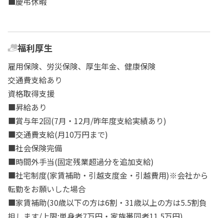
■慶弔休暇
福利厚生
雇用保険、労災保険、厚生年金、健康保険
交通費支給あり
資格取得支援
■昇給あり
■賞与年2回(7月・12月/昨年度支給実績あり)
■交通費支給(月10万円まで)
■社会保険完備
■時間外手当(固定残業超過分を追加支給)
■社宅制度(家賃補助・引越支度金・引越費用)※会社から
転勤をお願いした場合
■家賃補助(30歳以下の方は6割・31歳以上の方は5.5割負
担します/上限:単身者7万円・家族帯同者11.5万円)