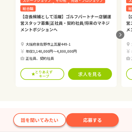
スポーツショップ
その他
売店・プロショップ
ス
総合職
総
【店長候補として活躍】ゴルフパートナー店舗運
【
営スタッフ募集|正社員・契約社員/将来のマネジ
営
メントポジションへ
メ
大阪府泉佐野市上瓦屋449-1
年収3,140,000円〜4,800,000円
正社員、契約社員
とりあえず
求人を見る
キープ
話を聞いてみたい
応募する