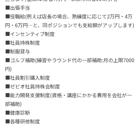
■出張手当
■役職給(例えば店長の場合、熟練度に応じて2万円・4万
円・6万円…と、同ポジションでも支給額がアップします)
■インセンティブ制度
■社員持株制度
■制服貸与
■ゴルフ補助(練習やラウンド代の一部補助:月の上限7000
円)
■社員割引購入制度
■ゼビオ社員持株会制度
■能力開発支援制度(資格・講座にかかる費用を会社が一
部補助)
■健康診断
■各種研修制度