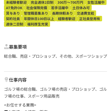
未経験者歓迎
完全週休2日制
300万～700万円
女性活躍中
AT免許OK
社会保険完備
若手活躍中
土日休み可
賞与あり
管理職募集あり
長期休暇あり
交通費支給
契約社員
年間休日100日以上
経験者歓迎
正社員登用有
週休二日制
福利厚生充実
募集要項
総合職、売店・プロショップ、その他、スポーツショップ
仕事内容
ゴルフ場の総合職、ゴルフ場の売店・プロショップ、ゴル
フ場の仕事、スポーツ用品販売
<お任せする業務>