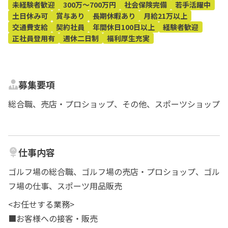
未経験者歓迎
300万～700万円
社会保険完備
若手活躍中
土日休み可
賞与あり
長期休暇あり
月給21万以上
交通費支給
契約社員
年間休日100日以上
経験者歓迎
正社員登用有
週休二日制
福利厚生充実
募集要項
総合職、売店・プロショップ、その他、スポーツショップ
仕事内容
ゴルフ場の総合職、ゴルフ場の売店・プロショップ、ゴル
フ場の仕事、スポーツ用品販売
<お任せする業務>
■お客様への接客・販売