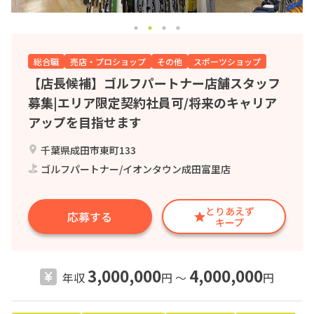
総合職
売店・プロショップ
その他
スポーツショップ
【店長候補】ゴルフパートナー店舗スタッフ
募集|エリア限定契約社員可/将来のキャリア
アップを目指せます
千葉県成田市東町133
ゴルフパートナー/イオンタウン成田富里店
とりあえず
応募する
キープ
3,000,000
4,000,000
年収
円 〜
円