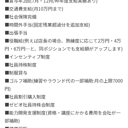
■賞与年2回(7月・12月/昨年度支給実績あり)
■交通費支給(月10万円まで)
■社会保険完備
■時間外手当(固定残業超過分を追加支給)
■出張手当
■役職給(例えば店長の場合、熟練度に応じて2万円・4万
円・6万円…と、同ポジションでも支給額がアップします)
■インセンティブ制度
■社員持株制度
■制服貸与
■ゴルフ補助(練習やラウンド代の一部補助:月の上限7000
円)
■社員割引購入制度
■ゼビオ社員持株会制度
■能力開発支援制度(資格・講座にかかる費用を会社が一
部補助)