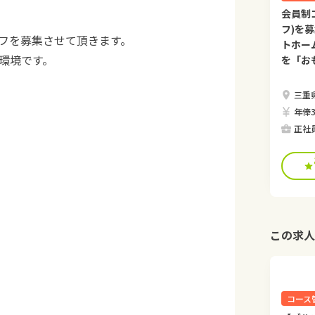
会員制
フ)を
フを募集させて頂きます。
トホー
環境です。
を「お
三重
年俸3
正社
この求人
コース