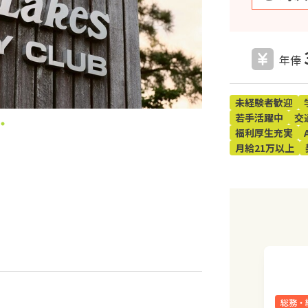
年俸
未経験者歓迎
若手活躍中
交
福利厚生充実
月給21万以上
総務・