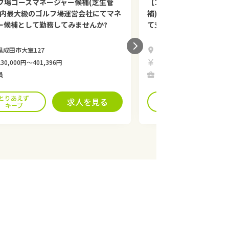
フ場コースマネージャー候補(芝生管
【ゴルフ場運営マネージ
国内最大級のゴルフ場運営会社にてマネ
補) 正社員】国内最大級
ー候補として勤務してみませんか?
て支配人候補として勤務
県成田市大室127
千葉県成田市大室127
30,000円〜401,396円
月給230,000円〜401,39
員
正社員
とりあえず
とりあえず
求人を見る
キープ
キープ