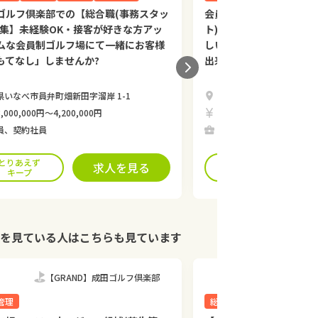
ゴルフ倶楽部での【総合職(事務スタッ
会員制ゴルフ倶楽部での
募集】未経験OK・接客が好きな方アッ
ト)】未経験OK・「お客
ムな会員制ゴルフ場にて一緒にお客様
しいただきたい」との気
もてなし」しませんか?
出来る方募集★
県いなべ市員弁町畑新田字溜岸 1-1
三重県いなべ市員弁町畑新田
,000,000円〜4,200,000円
時給1,100円〜
員、契約社員
パート、アルバイト
とりあえず
とりあえず
求人を見る
キープ
キープ
を見ている人はこちらも見ています
【GRAND】成田ゴルフ倶楽部
【GRA
管理
総合職
その他