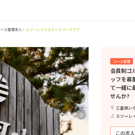
コース管理求人
スリーレイクスカントリークラブ
コース管理
会員制ゴ
ッフを募
て一緒に
せんか?
三重県いな
スリーレ
この求人