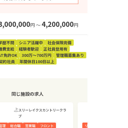
3,000,000
4,200,000
円 〜
円
学歴不問
シニア活躍中
社会保険完備
通費支給
経験者歓迎
正社員登用有
AT免許OK
300万～700万円
管理職募集あり
契約社員
年間休日100日以上
同じ施設の求人
スリーレイクスカントリークラ
スリーレ
ブ
ブ
経理
総合職
営業職
フロント
リネン・清掃