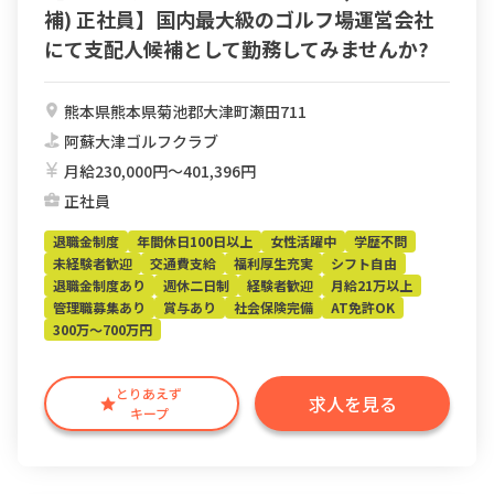
補) 正社員】国内最大級のゴルフ場運営会社
にて支配人候補として勤務してみませんか?
熊本県熊本県菊池郡大津町瀬田711
阿蘇大津ゴルフクラブ
月給230,000円〜401,396円
正社員
退職金制度
年間休日100日以上
女性活躍中
学歴不問
未経験者歓迎
交通費支給
福利厚生充実
シフト自由
退職金制度あり
週休二日制
経験者歓迎
月給21万以上
管理職募集あり
賞与あり
社会保険完備
AT免許OK
300万～700万円
とりあえず
求人を見る
キープ