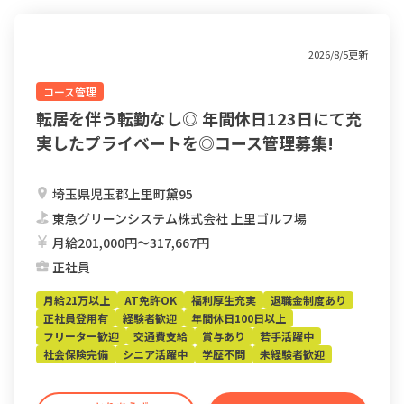
2026/8/5更新
コース管理
転居を伴う転勤なし◎ 年間休日123日にて充
実したプライベートを◎コース管理募集!
埼玉県児玉郡上里町黛95
東急グリーンシステム株式会社 上里ゴルフ場
月給201,000円〜317,667円
正社員
月給21万以上
AT免許OK
福利厚生充実
退職金制度あり
正社員登用有
経験者歓迎
年間休日100日以上
フリーター歓迎
交通費支給
賞与あり
若手活躍中
社会保険完備
シニア活躍中
学歴不問
未経験者歓迎