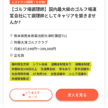
レストラン(調理・その他)
【ゴルフ場調理師】国内最大級のゴルフ場運
営会社にて調理師としてキャリアを築きませ
んか?
熊本県熊本県菊池郡大津町瀬田711
阿蘇大津ゴルフクラブ
月給197,596円〜389,000円
正社員
福利厚生充実
シフト自由
退職金制度あり
退職金制度
年間休日100日以上
交通費支給
賞与あり
若手活躍中
社会保険完備
AT免許OK
女性活躍中
シニア活躍中
未経験者歓迎
とりあえず
求人を見る
キープ