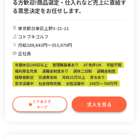
る方歓迎!商品選定・仕入れなど売上に直結す
る意思決定をお任せします。
東京都台東区上野3-21-11
コトブキゴルフ
月給289,643円〜353,970円
正社員
年間休日100日以上
管理職募集あり
AT免許OK
学歴不問
福利厚生充実
退職金制度あり
週休二日制
退職金制度
経験者歓迎
交通費支給
月給21万以上
賞与あり
若手活躍中
社会保険完備
女性活躍中
300万～700万円
とりあえず
求人を見る
キープ