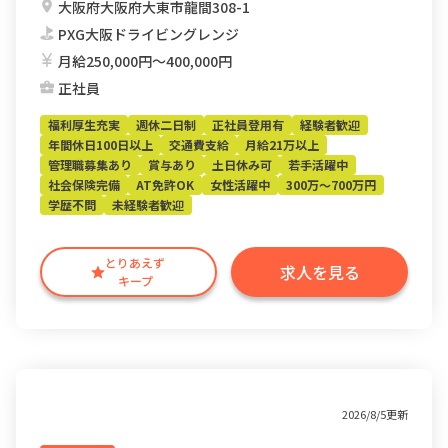
大阪府大阪府大東市龍間308-1
PXG大阪ドライビングレンジ
月給250,000円〜400,000円
正社員
福利厚生充実
週休二日制
正社員登用有
経験者歓迎
年間休日100日以上
交通費支給
月給21万以上
管理職募集あり
賞与あり
土日休み可
若手活躍中
社会保険完備
AT免許OK
女性活躍中
300万～700万円
学歴不問
未経験者歓迎
とりあえず
求人を見る
キープ
2026/8/5更新