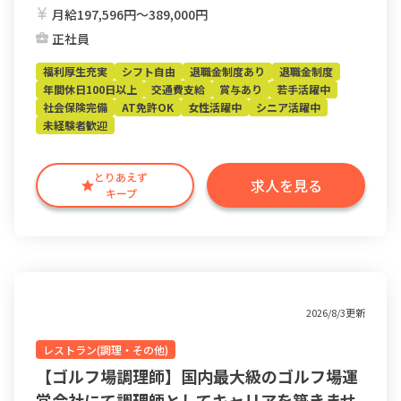
月給197,596円〜389,000円
正社員
福利厚生充実
シフト自由
退職金制度あり
退職金制度
年間休日100日以上
交通費支給
賞与あり
若手活躍中
社会保険完備
AT免許OK
女性活躍中
シニア活躍中
未経験者歓迎
とりあえず
求人を見る
キープ
2026/8/3更新
レストラン(調理・その他)
【ゴルフ場調理師】国内最大級のゴルフ場運
営会社にて調理師としてキャリアを築きませ