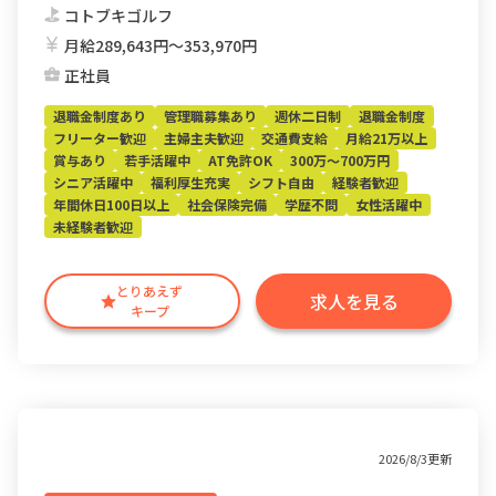
コトブキゴルフ
月給289,643円〜353,970円
正社員
退職金制度あり
管理職募集あり
週休二日制
退職金制度
フリーター歓迎
主婦主夫歓迎
交通費支給
月給21万以上
賞与あり
若手活躍中
AT免許OK
300万～700万円
シニア活躍中
福利厚生充実
シフト自由
経験者歓迎
年間休日100日以上
社会保険完備
学歴不問
女性活躍中
未経験者歓迎
とりあえず
求人を見る
キープ
2026/8/3更新