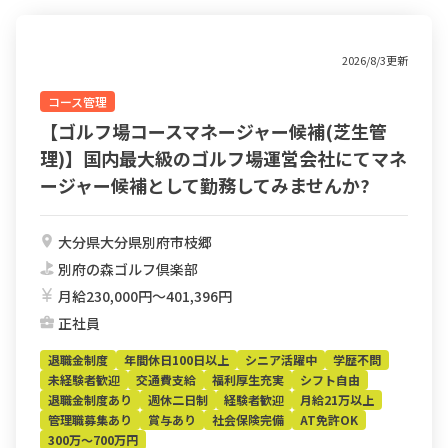
2026/8/3更新
コース管理
【ゴルフ場コースマネージャー候補(芝生管
理)】国内最大級のゴルフ場運営会社にてマネ
ージャー候補として勤務してみませんか?
大分県大分県別府市枝郷
別府の森ゴルフ倶楽部
月給230,000円〜401,396円
正社員
退職金制度
年間休日100日以上
シニア活躍中
学歴不問
未経験者歓迎
交通費支給
福利厚生充実
シフト自由
退職金制度あり
週休二日制
経験者歓迎
月給21万以上
管理職募集あり
賞与あり
社会保険完備
AT免許OK
300万～700万円