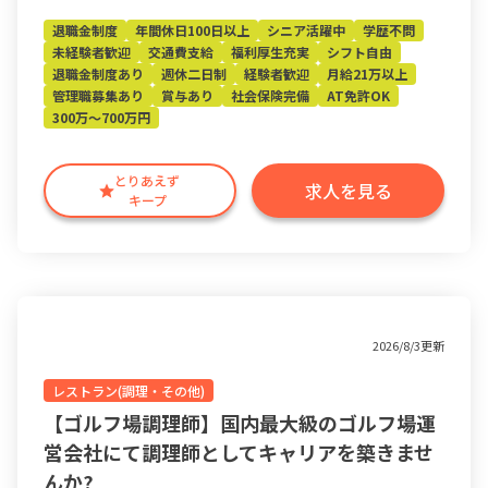
退職金制度
年間休日100日以上
シニア活躍中
学歴不問
未経験者歓迎
交通費支給
福利厚生充実
シフト自由
退職金制度あり
週休二日制
経験者歓迎
月給21万以上
管理職募集あり
賞与あり
社会保険完備
AT免許OK
300万～700万円
とりあえず
求人を見る
キープ
2026/8/3更新
レストラン(調理・その他)
【ゴルフ場調理師】国内最大級のゴルフ場運
営会社にて調理師としてキャリアを築きませ
んか?