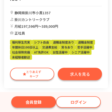
静岡県掛川市小貫1357
掛川カントリークラブ
月給197,596円〜389,000円
正社員
福利厚生充実
シフト自由
退職金制度あり
退職金制度
年間休日100日以上
交通費支給
賞与あり
若手活躍中
社会保険完備
AT免許OK
女性活躍中
シニア活躍中
未経験者歓迎
とりあえず
求人を見る
キープ
会員登録
ログイン
2026/8/3更新