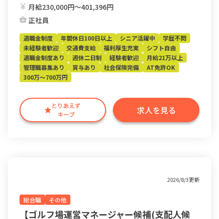
月給230,000円〜401,396円
正社員
退職金制度
年間休日100日以上
シニア活躍中
学歴不問
未経験者歓迎
交通費支給
福利厚生充実
シフト自由
退職金制度あり
週休二日制
経験者歓迎
月給21万以上
管理職募集あり
賞与あり
社会保険完備
AT免許OK
300万～700万円
とりあえず
求人を見る
キープ
2026/8/3更新
総合職
その他
【ゴルフ場運営マネージャー候補(支配人候