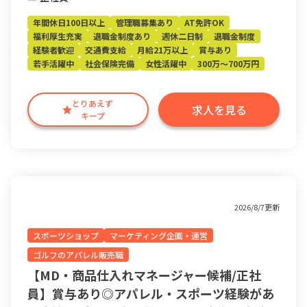
年間休日100日以上
管理職募集あり
AT免許OK
福利厚生充実
退職金制度あり
週休二日制
退職金制度
経験者歓迎
交通費支給
月給21万以上
賞与あり
若手活躍中
社会保険完備
女性活躍中
300万～700万円
とりあえず
求人を見る
キープ
2026/8/7更新
スポーツショップ
マーケティング企画・運営
ゴルフのアパレル販売職
【MD・商品仕入れマネージャー候補/正社
員】賞与あり◎アパレル・スポーツ経験があ