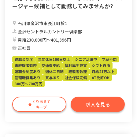
ージャー候補として勤務してみませんか?
石川県金沢市東長江町於1
金沢セントラルカントリー倶楽部
月給230,000円〜401,396円
正社員
退職金制度
年間休日100日以上
シニア活躍中
学歴不問
未経験者歓迎
交通費支給
福利厚生充実
シフト自由
退職金制度あり
週休二日制
経験者歓迎
月給21万以上
管理職募集あり
賞与あり
社会保険完備
AT免許OK
300万～700万円
とりあえず
求人を見る
キープ