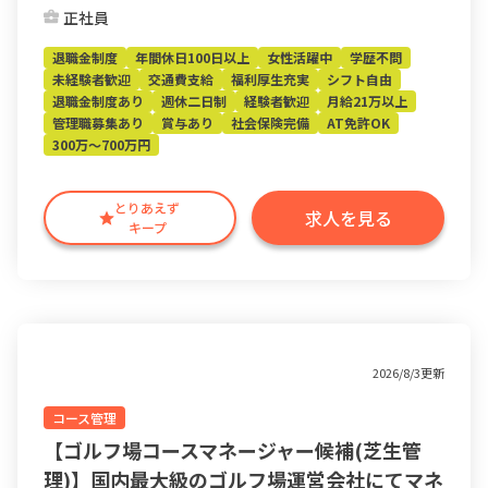
正社員
退職金制度
年間休日100日以上
女性活躍中
学歴不問
未経験者歓迎
交通費支給
福利厚生充実
シフト自由
退職金制度あり
週休二日制
経験者歓迎
月給21万以上
管理職募集あり
賞与あり
社会保険完備
AT免許OK
300万～700万円
とりあえず
求人を見る
キープ
2026/8/3更新
コース管理
【ゴルフ場コースマネージャー候補(芝生管
理)】国内最大級のゴルフ場運営会社にてマネ