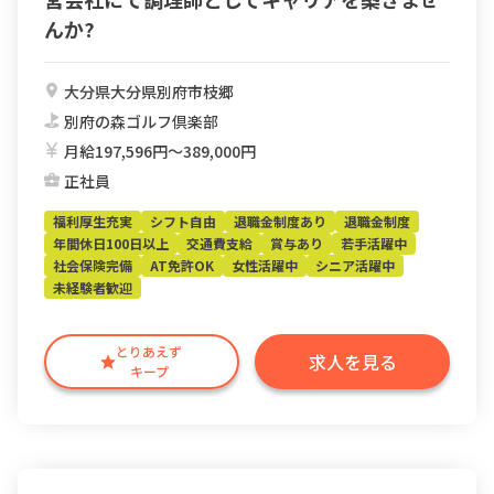
んか?
大分県大分県別府市枝郷
別府の森ゴルフ倶楽部
月給197,596円〜389,000円
正社員
福利厚生充実
シフト自由
退職金制度あり
退職金制度
年間休日100日以上
交通費支給
賞与あり
若手活躍中
社会保険完備
AT免許OK
女性活躍中
シニア活躍中
未経験者歓迎
とりあえず
求人を見る
キープ