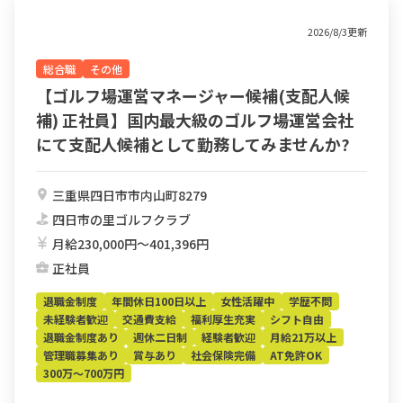
2026/8/3更新
総合職
その他
【ゴルフ場運営マネージャー候補(支配人候
補) 正社員】国内最大級のゴルフ場運営会社
にて支配人候補として勤務してみませんか?
三重県四日市市内山町8279
四日市の里ゴルフクラブ
月給230,000円〜401,396円
正社員
退職金制度
年間休日100日以上
女性活躍中
学歴不問
未経験者歓迎
交通費支給
福利厚生充実
シフト自由
退職金制度あり
週休二日制
経験者歓迎
月給21万以上
管理職募集あり
賞与あり
社会保険完備
AT免許OK
300万～700万円