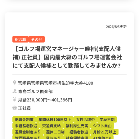
2026/8/3更新
総合職
その他
【ゴルフ場運営マネージャー候補(支配人候
補) 正社員】国内最大級のゴルフ場運営会社
にて支配人候補として勤務してみませんか?
宮崎県宮崎県宮崎市折生迫字大谷4180
青島ゴルフ倶楽部
月給230,000円〜401,396円
正社員
退職金制度
年間休日100日以上
女性活躍中
学歴不問
未経験者歓迎
交通費支給
福利厚生充実
シフト自由
退職金制度あり
週休二日制
経験者歓迎
月給21万以上
管理職募集あり
賞与あり
社会保険完備
AT免許OK