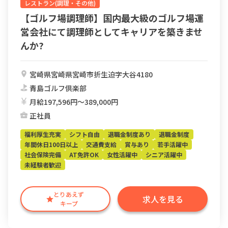
レストラン(調理・その他)
【ゴルフ場調理師】国内最大級のゴルフ場運
営会社にて調理師としてキャリアを築きませ
んか?
宮崎県宮崎県宮崎市折生迫字大谷4180
青島ゴルフ倶楽部
月給197,596円〜389,000円
正社員
福利厚生充実
シフト自由
退職金制度あり
退職金制度
年間休日100日以上
交通費支給
賞与あり
若手活躍中
社会保険完備
AT免許OK
女性活躍中
シニア活躍中
未経験者歓迎
とりあえず
求人を見る
キープ