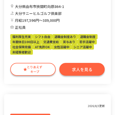
大分県由布市挾間町向原864-1
大分サニーヒルゴルフ倶楽部
月給197,596円〜389,000円
正社員
福利厚生充実
シフト自由
退職金制度あり
退職金制度
年間休日100日以上
交通費支給
賞与あり
若手活躍中
社会保険完備
AT免許OK
女性活躍中
シニア活躍中
未経験者歓迎
とりあえず
求人を見る
キープ
2026/8/3更新