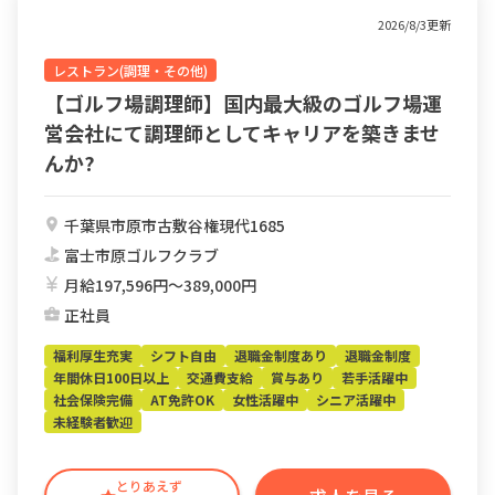
2026/8/3更新
レストラン(調理・その他)
【ゴルフ場調理師】国内最大級のゴルフ場運
営会社にて調理師としてキャリアを築きませ
んか?
千葉県市原市古敷谷権現代1685
富士市原ゴルフクラブ
月給197,596円〜389,000円
正社員
福利厚生充実
シフト自由
退職金制度あり
退職金制度
年間休日100日以上
交通費支給
賞与あり
若手活躍中
社会保険完備
AT免許OK
女性活躍中
シニア活躍中
未経験者歓迎
とりあえず