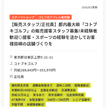
2026/8/3更新
スポーツショップ
ゴルフのアパレル販売職
【販売スタッフ/正社員】都内最大級「コトブ
キゴルフ」の販売接客スタッフ募集!未経験者
歓迎◎接客・スポーツの経験を活かしてお客
様目線の店舗づくりを
東京都台東区上野3-21-11
コトブキゴルフ
月給289,643円〜353,970円
正社員
福利厚生充実
退職金制度あり
週休二日制
経験者歓迎
年間休日100日以上
主婦主夫歓迎
交通費支給
月給21万以上
賞与あり
若手活躍中
社会保険完備
AT免許OK
女性活躍中
300万～700万円
シニア活躍中
学歴不問
未経験者歓迎