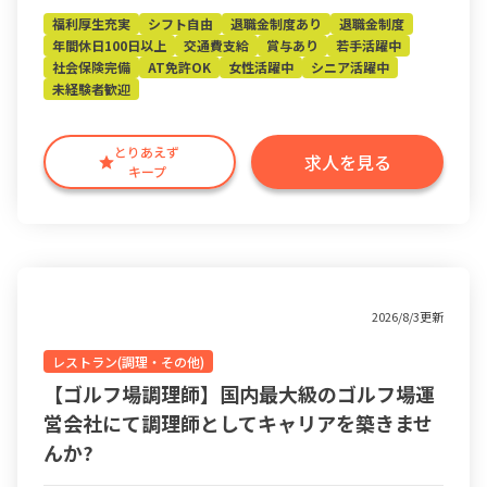
福利厚生充実
シフト自由
退職金制度あり
退職金制度
年間休日100日以上
交通費支給
賞与あり
若手活躍中
社会保険完備
AT免許OK
女性活躍中
シニア活躍中
未経験者歓迎
とりあえず
求人を見る
キープ
2026/8/3更新
レストラン(調理・その他)
【ゴルフ場調理師】国内最大級のゴルフ場運
営会社にて調理師としてキャリアを築きませ
んか?