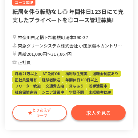
コース管理
転居を伴う転勤なし◎ 年間休日123日にて充
実したプライベートを◎コース管理募集!
神奈川県足柄下郡箱根町湯本390-37
東急グリーンシステム株式会社 小田原湯本カントリークラブ
月給201,000円〜317,667円
正社員
月給21万以上
AT免許OK
福利厚生充実
退職金制度あり
正社員登用有
経験者歓迎
年間休日100日以上
フリーター歓迎
交通費支給
賞与あり
若手活躍中
社会保険完備
シニア活躍中
学歴不問
未経験者歓迎
とりあえず
求人を見る
キープ