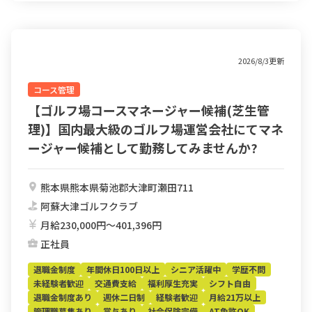
2026/8/3更新
コース管理
【ゴルフ場コースマネージャー候補(芝生管
理)】国内最大級のゴルフ場運営会社にてマネ
ージャー候補として勤務してみませんか?
熊本県熊本県菊池郡大津町瀬田711
阿蘇大津ゴルフクラブ
月給230,000円〜401,396円
正社員
退職金制度
年間休日100日以上
シニア活躍中
学歴不問
未経験者歓迎
交通費支給
福利厚生充実
シフト自由
退職金制度あり
週休二日制
経験者歓迎
月給21万以上
管理職募集あり
賞与あり
社会保険完備
AT免許OK