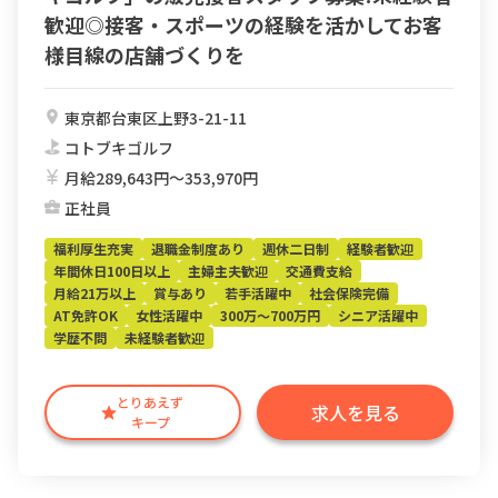
歓迎◎接客・スポーツの経験を活かしてお客
様目線の店舗づくりを
東京都台東区上野3-21-11
コトブキゴルフ
月給289,643円〜353,970円
正社員
福利厚生充実
退職金制度あり
週休二日制
経験者歓迎
年間休日100日以上
主婦主夫歓迎
交通費支給
月給21万以上
賞与あり
若手活躍中
社会保険完備
AT免許OK
女性活躍中
300万～700万円
シニア活躍中
学歴不問
未経験者歓迎
とりあえず
求人を見る
キープ