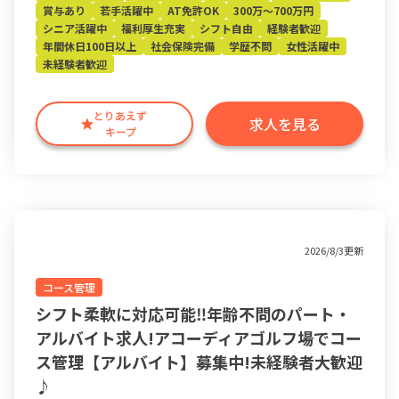
賞与あり
若手活躍中
AT免許OK
300万～700万円
シニア活躍中
福利厚生充実
シフト自由
経験者歓迎
年間休日100日以上
社会保険完備
学歴不問
女性活躍中
未経験者歓迎
とりあえず
求人を見る
キープ
2026/8/3更新
コース管理
シフト柔軟に対応可能‼︎年齢不問のパート・
アルバイト求人!アコーディアゴルフ場でコー
ス管理【アルバイト】募集中!未経験者大歓迎
♪