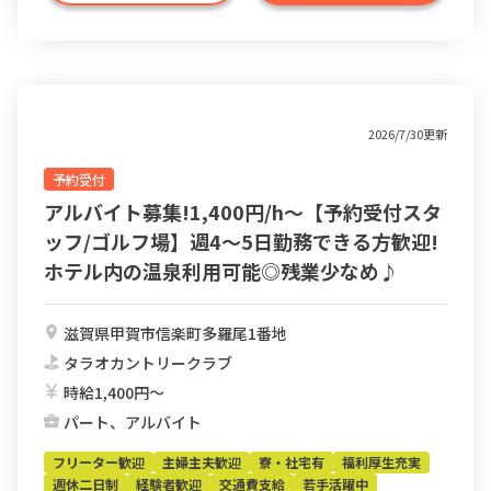
2026/7/30更新
予約受付
アルバイト募集!1,400円/h～【予約受付スタ
ッフ/ゴルフ場】週4～5日勤務できる方歓迎!
ホテル内の温泉利用可能◎残業少なめ♪
滋賀県甲賀市信楽町多羅尾1番地
タラオカントリークラブ
時給1,400円〜
パート、アルバイト
フリーター歓迎
主婦主夫歓迎
寮・社宅有
福利厚生充実
週休二日制
経験者歓迎
交通費支給
若手活躍中