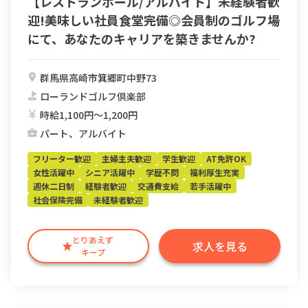
【レストランホール/アルバイト】未経験者歓
迎!美味しい社員食堂完備◎会員制のゴルフ場
にて、あなたのキャリアを築きませんか?
群馬県高崎市箕郷町中野73
ローランドゴルフ倶楽部
時給1,100円〜1,200円
パート、アルバイト
フリーター歓迎
主婦主夫歓迎
学生歓迎
AT免許OK
女性活躍中
シニア活躍中
学歴不問
福利厚生充実
週休二日制
経験者歓迎
交通費支給
若手活躍中
社会保険完備
未経験者歓迎
とりあえず
求人を見る
キープ