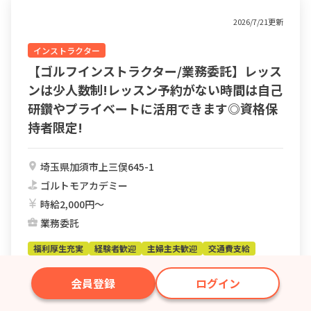
2026/7/21更新
インストラクター
【ゴルフインストラクター/業務委託】レッス
ンは少人数制!レッスン予約がない時間は自己
研鑽やプライベートに活用できます◎資格保
持者限定!
埼玉県加須市上三俣645-1
ゴルトモアカデミー
時給2,000円〜
業務委託
福利厚生充実
経験者歓迎
主婦主夫歓迎
交通費支給
若手活躍中
AT免許OK
女性活躍中
学歴不問
会員登録
ログイン
とりあえず
求人を見る