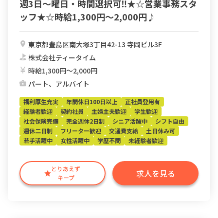
週3日〜曜日・時間選択可‼︎★☆営業事務スタ
ッフ★☆時給1,300円〜2,000円♪
東京都豊島区南大塚3丁目42-13 寺岡ビル3F
株式会社ティータイム
時給1,300円〜2,000円
パート、アルバイト
福利厚生充実
年間休日100日以上
正社員登用有
経験者歓迎
契約社員
主婦主夫歓迎
学生歓迎
社会保険完備
完全週休2日制
シニア活躍中
シフト自由
週休二日制
フリーター歓迎
交通費支給
土日休み可
若手活躍中
女性活躍中
学歴不問
未経験者歓迎
とりあえず
求人を見る
キープ