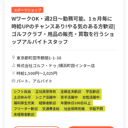
スポーツショップ
WワークOK・週2日～勤務可能、1ヵ月毎に
時給UPのチャンスあり!やる気のある方歓迎|
ゴルフクラブ・用品の販売・買取を行うショ
ップアルバイトスタッフ
東京都町田市鶴間1-1-38
株式会社ゴルフ・ドゥ /横浜町田インター店
時給1,500円〜2,025円
パート、アルバイト
シフト自由
正社員登用有
主婦主夫歓迎
学生歓迎
土日休み可
シニア活躍中
若手活躍中
女性活躍中
福利厚生充実
経験者歓迎
年間休日100日以上
フリーター歓迎
交通費支給
社会保険完備
学歴不問
未経験者歓迎