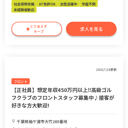
社会保険完備
AT免許OK
女性活躍中
学歴不問
未経験者歓迎
とりあえず
求人を見る
キープ
2026/7/28更新
フロント
【正社員】想定年収450万円以上‼︎高級ゴル
フクラブのフロントスタッフ募集中♪接客が
好きな方大歓迎!
千葉県袖ケ浦市大竹265番地