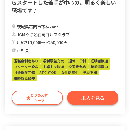
らスタートした若手が中心の、明るく楽しい
職場です♪
茨城県石岡市下林2665
JGMやさと石岡ゴルフクラブ
月給210,000円〜250,000円
正社員
退職金制度あり
福利厚生充実
週休二日制
経験者歓迎
フリーター歓迎
主婦主夫歓迎
交通費支給
若手活躍中
社会保険完備
AT免許OK
女性活躍中
学歴不問
未経験者歓迎
とりあえず
求人を見る
キープ