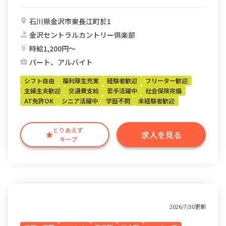
石川県金沢市東長江町於1
金沢セントラルカントリー倶楽部
時給1,200円〜
パート、アルバイト
シフト自由
福利厚生充実
経験者歓迎
フリーター歓迎
主婦主夫歓迎
交通費支給
若手活躍中
社会保険完備
AT免許OK
シニア活躍中
学歴不問
未経験者歓迎
とりあえず
求人を見る
キープ
2026/7/30更新