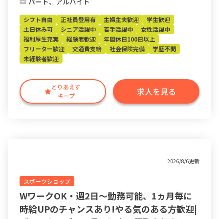
パート、アルバイト
シフト自由
正社員登用有
主婦主夫歓迎
学生歓迎
土日休み可
シニア活躍中
若手活躍中
女性活躍中
福利厚生充実
経験者歓迎
年間休日100日以上
フリーター歓迎
交通費支給
社会保険完備
学歴不問
未経験者歓迎
とりあえず
求人を見る
キープ
2026/8/6更新
スポーツショップ
WワークOK・週2日～勤務可能、1ヵ月毎に
時給UPのチャンスあり!やる気のある方歓迎|