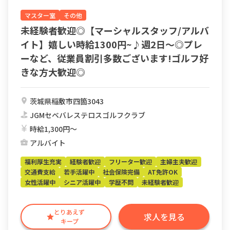
マスター室
その他
未経験者歓迎◎【マーシャルスタッフ/アルバ
イト】嬉しい時給1300円~♪週2日〜◎プレ
ーなど、従業員割引多数ございます!ゴルフ好
きな方大歓迎◎
茨城県稲敷市四箇3043
JGMセベバレステロスゴルフクラブ
時給1,300円〜
アルバイト
福利厚生充実
経験者歓迎
フリーター歓迎
主婦主夫歓迎
交通費支給
若手活躍中
社会保険完備
AT免許OK
女性活躍中
シニア活躍中
学歴不問
未経験者歓迎
とりあえず
求人を見る
キープ