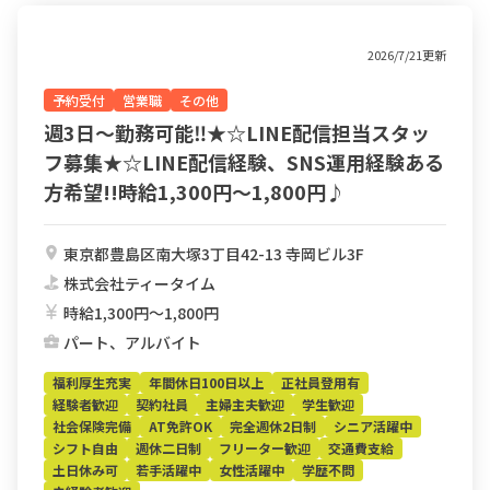
2026/7/21更新
予約受付
営業職
その他
週3日〜勤務可能‼︎★☆LINE配信担当スタッ
フ募集★☆LINE配信経験、SNS運用経験ある
方希望!!時給1,300円〜1,800円♪
東京都豊島区南大塚3丁目42-13 寺岡ビル3F
株式会社ティータイム
時給1,300円〜1,800円
パート、アルバイト
福利厚生充実
年間休日100日以上
正社員登用有
経験者歓迎
契約社員
主婦主夫歓迎
学生歓迎
社会保険完備
AT免許OK
完全週休2日制
シニア活躍中
シフト自由
週休二日制
フリーター歓迎
交通費支給
土日休み可
若手活躍中
女性活躍中
学歴不問