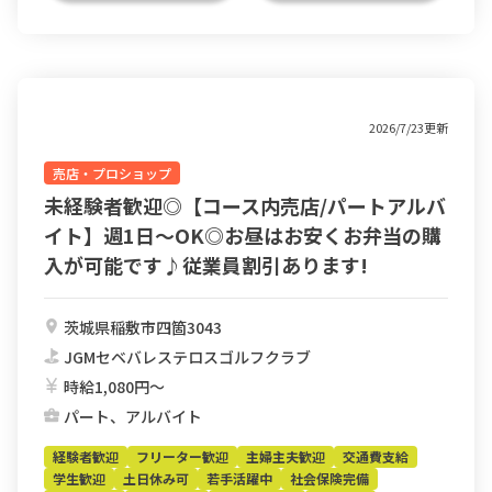
2026/7/23更新
売店・プロショップ
未経験者歓迎◎【コース内売店/パートアルバ
イト】週1日〜OK◎お昼はお安くお弁当の購
入が可能です♪従業員割引あります!
茨城県稲敷市四箇3043
JGMセベバレステロスゴルフクラブ
時給1,080円〜
パート、アルバイト
経験者歓迎
フリーター歓迎
主婦主夫歓迎
交通費支給
学生歓迎
土日休み可
若手活躍中
社会保険完備