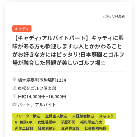
2026/7/24更新
キャディ
【キャディ/アルバイトパート】キャディに興
味がある方も歓迎します◎人とかかわること
がお好きな方にはピッタリ!日本庭園とゴルフ
場が融合した景観が美しいゴルフ場☆
栃木県足利市駒場町1234
東松苑ゴルフ倶楽部
日給14,000円〜16,000円
パート、アルバイト
フリーター歓迎
主婦主夫歓迎
未経験者歓迎
賞与あり
AT免許OK
女性活躍中
学歴不問
福利厚生充実
週休二日制
経験者歓迎
交通費支給
社会保険完備