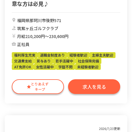
意な方は必見♪
福岡県那珂川市後野571
筑紫ヶ丘ゴルフクラブ
月給210,200円〜230,600円
正社員
福利厚生充実
退職金制度あり
経験者歓迎
主婦主夫歓迎
交通費支給
賞与あり
若手活躍中
社会保険完備
AT免許OK
女性活躍中
学歴不問
未経験者歓迎
とりあえず
求人を見る
キープ
2026/7/23更新