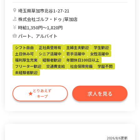
埼玉県草加市北谷1-27-21
株式会社ゴルフ・ドゥ /草加店
時給1,350円〜1,820円
パート、アルバイト
シフト自由
正社員登用有
主婦主夫歓迎
学生歓迎
土日休み可
シニア活躍中
若手活躍中
女性活躍中
福利厚生充実
経験者歓迎
年間休日100日以上
フリーター歓迎
交通費支給
社会保険完備
学歴不問
未経験者歓迎
とりあえず
求人を見る
キープ
2026/8/6更新