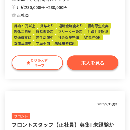
月給230,000円〜280,000円
正社員
月給21万以上
賞与あり
退職金制度あり
福利厚生充実
週休二日制
経験者歓迎
フリーター歓迎
主婦主夫歓迎
交通費支給
若手活躍中
社会保険完備
AT免許OK
女性活躍中
学歴不問
未経験者歓迎
とりあえず
求人を見る
キープ
2026/7/15更新
フロント
フロントスタッフ【正社員】募集! 未経験か