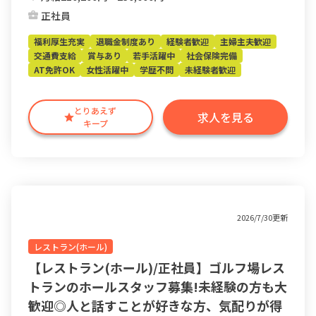
正社員
福利厚生充実
退職金制度あり
経験者歓迎
主婦主夫歓迎
交通費支給
賞与あり
若手活躍中
社会保険完備
AT免許OK
女性活躍中
学歴不問
未経験者歓迎
とりあえず
求人を見る
キープ
2026/7/30更新
レストラン(ホール)
【レストラン(ホール)/正社員】ゴルフ場レス
トランのホールスタッフ募集!未経験の方も大
歓迎◎人と話すことが好きな方、気配りが得