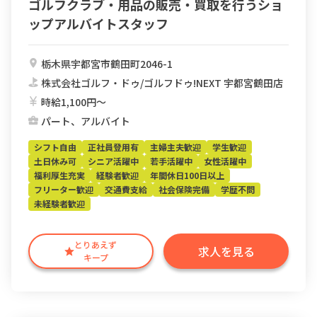
ゴルフクラブ・用品の販売・買取を行うショ
ップアルバイトスタッフ
栃木県宇都宮市鶴田町2046-1
株式会社ゴルフ・ドゥ/ゴルフドゥ!NEXT 宇都宮鶴田店
時給1,100円〜
パート、アルバイト
シフト自由
正社員登用有
主婦主夫歓迎
学生歓迎
土日休み可
シニア活躍中
若手活躍中
女性活躍中
福利厚生充実
経験者歓迎
年間休日100日以上
フリーター歓迎
交通費支給
社会保険完備
学歴不問
未経験者歓迎
とりあえず
求人を見る
キープ