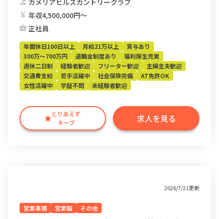
カメリアヒルズカントリークラブ
年収4,500,000円〜
正社員
年間休日100日以上
月給21万以上
賞与あり
300万～700万円
退職金制度あり
福利厚生充実
週休二日制
経験者歓迎
フリーター歓迎
主婦主夫歓迎
交通費支給
若手活躍中
社会保険完備
AT免許OK
女性活躍中
学歴不問
未経験者歓迎
とりあえず
求人を見る
キープ
2026/7/21更新
営業事務
営業職
その他