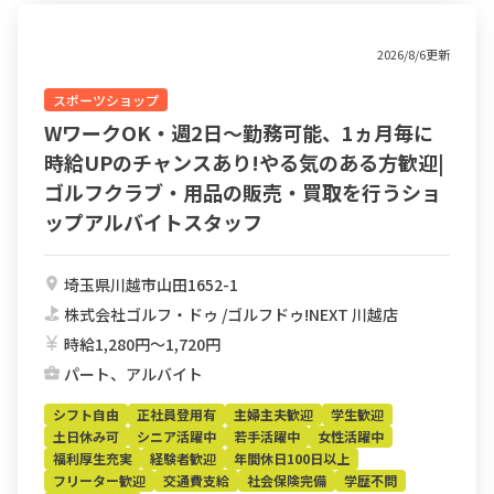
2026/8/6更新
スポーツショップ
WワークOK・週2日～勤務可能、1ヵ月毎に
時給UPのチャンスあり!やる気のある方歓迎|
ゴルフクラブ・用品の販売・買取を行うショ
ップアルバイトスタッフ
埼玉県川越市山田1652-1
株式会社ゴルフ・ドゥ /ゴルフドゥ!NEXT 川越店
時給1,280円〜1,720円
パート、アルバイト
シフト自由
正社員登用有
主婦主夫歓迎
学生歓迎
土日休み可
シニア活躍中
若手活躍中
女性活躍中
福利厚生充実
経験者歓迎
年間休日100日以上
フリーター歓迎
交通費支給
社会保険完備
学歴不問