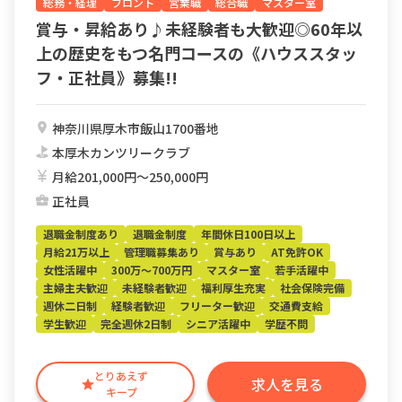
総務・経理
フロント
営業職
総合職
マスター室
賞与・昇給あり♪未経験者も大歓迎◎60年以
上の歴史をもつ名門コースの《ハウススタッ
フ・正社員》募集!!
神奈川県厚木市飯山1700番地
本厚木カンツリークラブ
月給201,000円〜250,000円
正社員
退職金制度あり
退職金制度
年間休日100日以上
月給21万以上
管理職募集あり
賞与あり
AT免許OK
女性活躍中
300万～700万円
マスター室
若手活躍中
主婦主夫歓迎
未経験者歓迎
福利厚生充実
社会保険完備
週休二日制
経験者歓迎
フリーター歓迎
交通費支給
学生歓迎
完全週休2日制
シニア活躍中
学歴不問
とりあえず
求人を見る
キープ