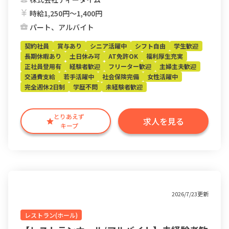
時給1,250円〜1,400円
パート、アルバイト
契約社員
賞与あり
シニア活躍中
シフト自由
学生歓迎
長期休暇あり
土日休み可
AT免許OK
福利厚生充実
正社員登用有
経験者歓迎
フリーター歓迎
主婦主夫歓迎
交通費支給
若手活躍中
社会保険完備
女性活躍中
完全週休2日制
学歴不問
未経験者歓迎
とりあえず
求人を見る
キープ
2026/7/23更新
レストラン(ホール)