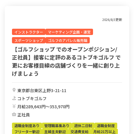
2026/8/3更新
インストラクター
マーケティング企画・運営
スポーツショップ
ゴルフのアパレル販売職
【ゴルフショップ でのオープンポジション/
正社員】接客に定評のあるコトブキゴルフ で
更にお客様目線の店舗づくりを一緒に創り上
げましょう
東京都台東区上野3-21-11
コトブキゴルフ
月給289,643円〜353,970円
正社員
退職金制度あり
管理職募集あり
週休二日制
退職金制度
フリーター歓迎
主婦主夫歓迎
交通費支給
月給21万以上