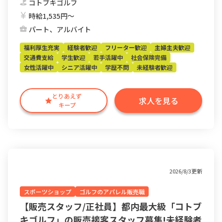
コトブキゴルフ
時給1,535円〜
パート、アルバイト
福利厚生充実
経験者歓迎
フリーター歓迎
主婦主夫歓迎
交通費支給
学生歓迎
若手活躍中
社会保険完備
女性活躍中
シニア活躍中
学歴不問
未経験者歓迎
とりあえず
求人を見る
キープ
2026/8/3更新
スポーツショップ
ゴルフのアパレル販売職
【販売スタッフ/正社員】都内最大級「コトブ
キゴルフ」の販売接客スタッフ募集!未経験者