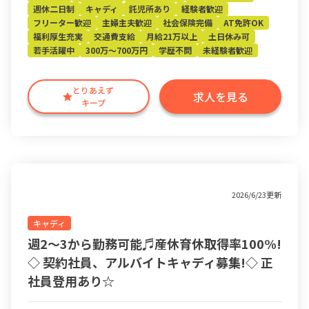
週休二日制
キャディ
託児所あり
経験者歓迎
フリーター歓迎
主婦主夫歓迎
社会保険完備
AT免許OK
福利厚生充実
交通費支給
月給21万以上
土日休み可
若手活躍中
300万～700万円
学歴不問
未経験者歓迎
とりあえず
求人を見る
キープ
2026/6/23更新
キャディ
週2～3から勤務可能♬産休育休取得率100%!
◇ 契約社員、アルバイトキャディ募集!◇ 正
社員登用あり☆