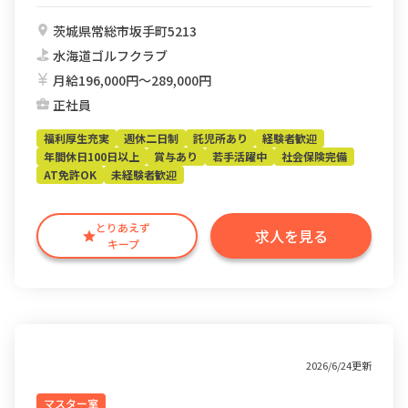
茨城県常総市坂手町5213
水海道ゴルフクラブ
月給196,000円〜289,000円
正社員
福利厚生充実
週休二日制
託児所あり
経験者歓迎
年間休日100日以上
賞与あり
若手活躍中
社会保険完備
AT免許OK
未経験者歓迎
とりあえず
求人を見る
キープ
2026/6/24更新
マスター室