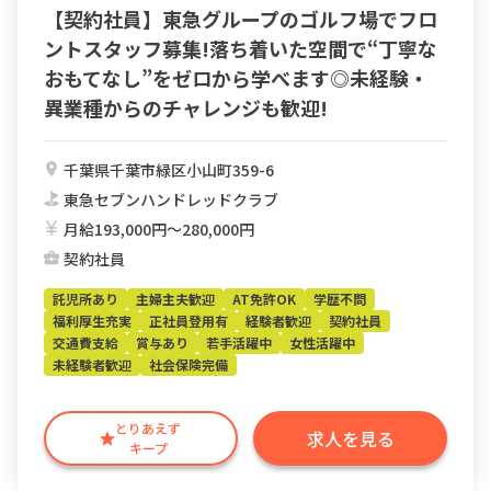
【契約社員】東急グループのゴルフ場でフロ
ントスタッフ募集!落ち着いた空間で“丁寧な
おもてなし”をゼロから学べます◎未経験・
異業種からのチャレンジも歓迎!
千葉県千葉市緑区小山町359-6
東急セブンハンドレッドクラブ
月給193,000円〜280,000円
契約社員
託児所あり
主婦主夫歓迎
AT免許OK
学歴不問
福利厚生充実
正社員登用有
経験者歓迎
契約社員
交通費支給
賞与あり
若手活躍中
女性活躍中
未経験者歓迎
社会保険完備
とりあえず
求人を見る
キープ