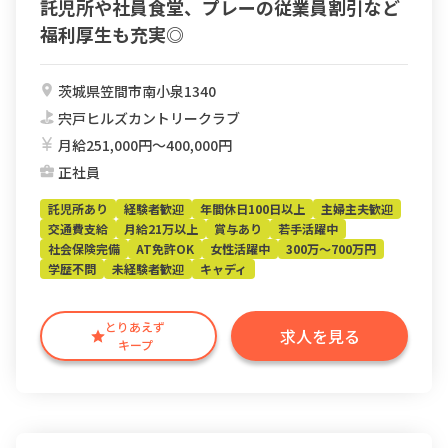
託児所や社員食堂、プレーの従業員割引など
福利厚生も充実◎
茨城県笠間市南小泉1340
宍戸ヒルズカントリークラブ
月給251,000円〜400,000円
正社員
託児所あり
経験者歓迎
年間休日100日以上
主婦主夫歓迎
交通費支給
月給21万以上
賞与あり
若手活躍中
社会保険完備
AT免許OK
女性活躍中
300万～700万円
学歴不問
未経験者歓迎
キャディ
とりあえず
求人を見る
キープ