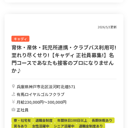
2026/5/3更新
キャディ
育休・産休・託児所連携・クラブバス利用可!
至れり尽くせり!【キャディ 正社員募集!】名
門コースであなたも接客のプロになりません
か♪
兵庫県神戸市北区淡河町北畑571
有馬ロイヤルゴルフクラブ
月給230,000円〜300,000円
正社員
寮・社宅有
退職金制度
年間休日100日以上
長期休暇あり
賞与あり
女性活躍中
シニア活躍中
退職金制度あり