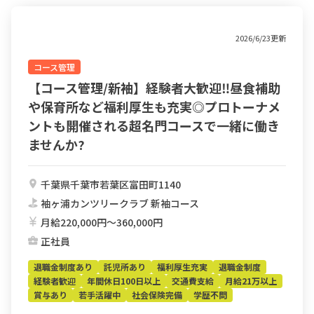
2026/6/23更新
コース管理
【コース管理/新袖】経験者大歓迎‼︎昼食補助
や保育所など福利厚生も充実◎プロトーナメ
ントも開催される超名門コースで一緒に働き
ませんか?
千葉県千葉市若葉区富田町1140
袖ヶ浦カンツリークラブ 新袖コース
月給220,000円〜360,000円
正社員
退職金制度あり
託児所あり
福利厚生充実
退職金制度
経験者歓迎
年間休日100日以上
交通費支給
月給21万以上
賞与あり
若手活躍中
社会保険完備
学歴不問