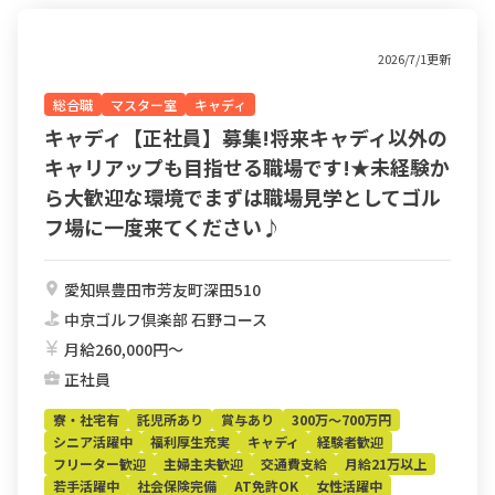
2026/7/1更新
総合職
マスター室
キャディ
キャディ【正社員】募集!将来キャディ以外の
キャリアップも目指せる職場です!★未経験か
ら大歓迎な環境でまずは職場見学としてゴル
フ場に一度来てください♪
愛知県豊田市芳友町深田510
中京ゴルフ倶楽部 石野コース
月給260,000円〜
正社員
寮・社宅有
託児所あり
賞与あり
300万～700万円
シニア活躍中
福利厚生充実
キャディ
経験者歓迎
フリーター歓迎
主婦主夫歓迎
交通費支給
月給21万以上
若手活躍中
社会保険完備
AT免許OK
女性活躍中