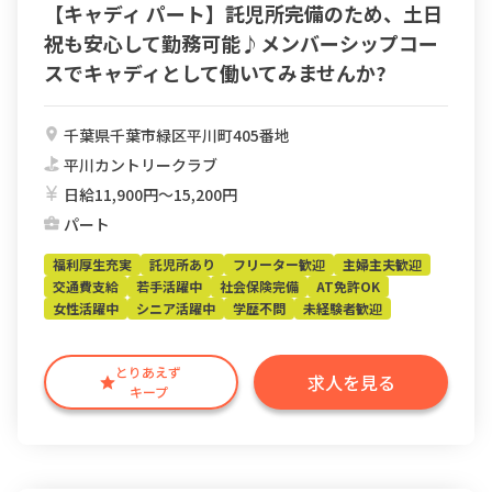
【キャディ パート】託児所完備のため、土日
祝も安心して勤務可能♪メンバーシップコー
スでキャディとして働いてみませんか?
千葉県千葉市緑区平川町405番地
平川カントリークラブ
日給11,900円〜15,200円
パート
福利厚生充実
託児所あり
フリーター歓迎
主婦主夫歓迎
交通費支給
若手活躍中
社会保険完備
AT免許OK
女性活躍中
シニア活躍中
学歴不問
未経験者歓迎
とりあえず
求人を見る
キープ