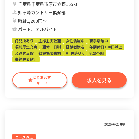
千葉県千葉県市原市立野165-1
姉ヶ崎カントリー倶楽部
時給1,200円〜
パート、アルバイト
託児所あり
主婦主夫歓迎
女性活躍中
若手活躍中
福利厚生充実
週休二日制
経験者歓迎
年間休日100日以上
交通費支給
社会保険完備
AT免許OK
学歴不問
未経験者歓迎
とりあえず
求人を見る
キープ
2026/6/23更新
コース管理