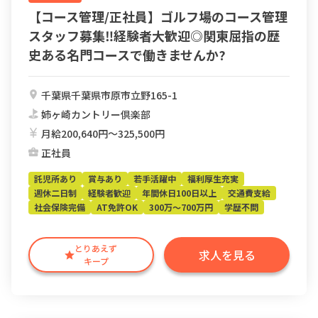
【コース管理/正社員】ゴルフ場のコース管理
スタッフ募集‼︎経験者大歓迎◎関東屈指の歴
史ある名門コースで働きませんか?
千葉県千葉県市原市立野165-1
姉ヶ崎カントリー倶楽部
月給200,640円〜325,500円
正社員
託児所あり
賞与あり
若手活躍中
福利厚生充実
週休二日制
経験者歓迎
年間休日100日以上
交通費支給
社会保険完備
AT免許OK
300万～700万円
学歴不問
とりあえず
求人を見る
キープ