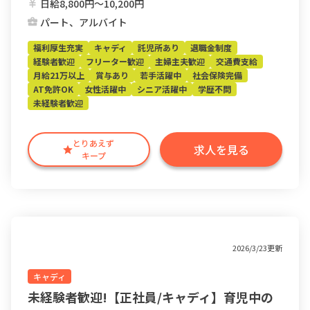
日給8,800円〜10,200円
パート、アルバイト
福利厚生充実
キャディ
託児所あり
退職金制度
経験者歓迎
フリーター歓迎
主婦主夫歓迎
交通費支給
月給21万以上
賞与あり
若手活躍中
社会保険完備
AT免許OK
女性活躍中
シニア活躍中
学歴不問
未経験者歓迎
とりあえず
求人を見る
キープ
2026/3/23更新
キャディ
未経験者歓迎!【正社員/キャディ】育児中の