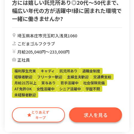
方には嬉しい託児所あり◎20代〜50代まで、
幅広い年代の方が活躍中!緑に囲まれた環境で
一緒に働きませんか?
埼玉県本庄市児玉町入浅見1060
こだまゴルフクラブ
月給205,040円〜233,000円
正社員
福利厚生充実
キャディ
託児所あり
退職金制度
経験者歓迎
フリーター歓迎
主婦主夫歓迎
交通費支給
月給21万以上
賞与あり
若手活躍中
社会保険完備
AT免許OK
女性活躍中
シニア活躍中
学歴不問
未経験者歓迎
とりあえず
求人を見る
キープ