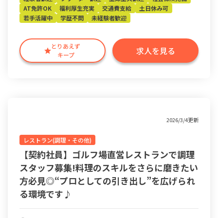
AT免許OK
福利厚生充実
交通費支給
土日休み可
若手活躍中
学歴不問
未経験者歓迎
とりあえず
求人を見る
キープ
2026/3/4更新
レストラン(調理・その他)
【契約社員】ゴルフ場直営レストランで調理
スタッフ募集!料理のスキルをさらに磨きたい
方必見◎“プロとしての引き出し”を広げられ
る環境です♪