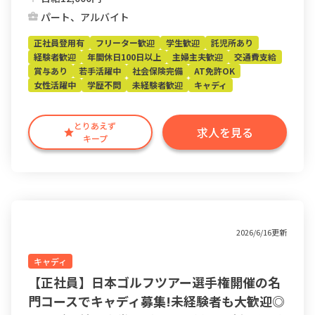
パート、アルバイト
正社員登用有
フリーター歓迎
学生歓迎
託児所あり
経験者歓迎
年間休日100日以上
主婦主夫歓迎
交通費支給
賞与あり
若手活躍中
社会保険完備
AT免許OK
女性活躍中
学歴不問
未経験者歓迎
キャディ
とりあえず
求人を見る
キープ
2026/6/16更新
キャディ
【正社員】日本ゴルフツアー選手権開催の名
門コースでキャディ募集!未経験者も大歓迎◎