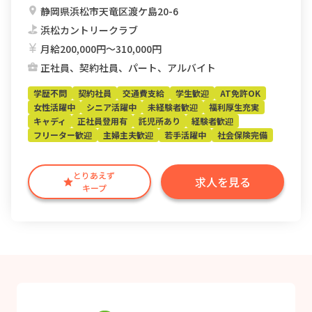
静岡県浜松市天竜区渡ケ島20-6
浜松カントリークラブ
月給200,000円〜310,000円
正社員、契約社員、パート、アルバイト
学歴不問
契約社員
交通費支給
学生歓迎
AT免許OK
女性活躍中
シニア活躍中
未経験者歓迎
福利厚生充実
キャディ
正社員登用有
託児所あり
経験者歓迎
フリーター歓迎
主婦主夫歓迎
若手活躍中
社会保険完備
とりあえず
求人を見る
キープ