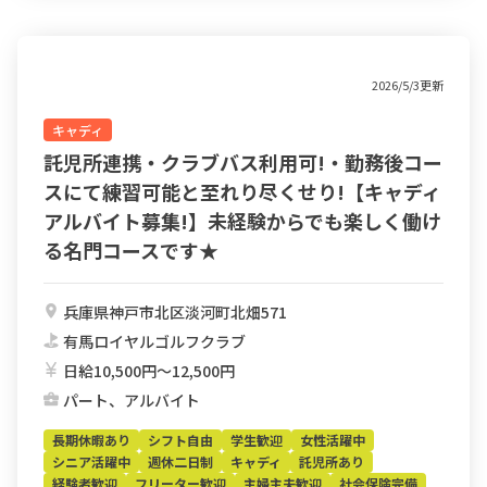
2026/5/3更新
キャディ
託児所連携・クラブバス利用可!・勤務後コー
スにて練習可能と至れり尽くせり!【キャディ
アルバイト募集!】未経験からでも楽しく働け
る名門コースです★
兵庫県神戸市北区淡河町北畑571
有馬ロイヤルゴルフクラブ
日給10,500円〜12,500円
パート、アルバイト
長期休暇あり
シフト自由
学生歓迎
女性活躍中
シニア活躍中
週休二日制
キャディ
託児所あり
経験者歓迎
フリーター歓迎
主婦主夫歓迎
社会保険完備