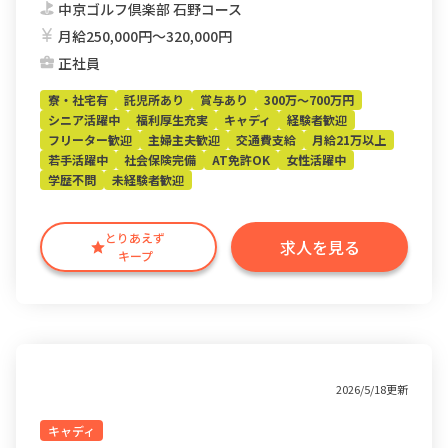
中京ゴルフ倶楽部 石野コース
月給250,000円〜320,000円
正社員
寮・社宅有
託児所あり
賞与あり
300万～700万円
シニア活躍中
福利厚生充実
キャディ
経験者歓迎
フリーター歓迎
主婦主夫歓迎
交通費支給
月給21万以上
若手活躍中
社会保険完備
AT免許OK
女性活躍中
学歴不問
未経験者歓迎
とりあえず
求人を見る
キープ
2026/5/18更新
キャディ