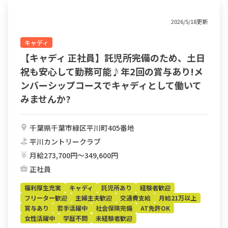
2026/5/18更新
キャディ
【キャディ 正社員】託児所完備のため、土日
祝も安心して勤務可能♪年2回の賞与あり!メ
ンバーシップコースでキャディとして働いて
みませんか?
千葉県千葉市緑区平川町405番地
平川カントリークラブ
月給273,700円〜349,600円
正社員
福利厚生充実
キャディ
託児所あり
経験者歓迎
フリーター歓迎
主婦主夫歓迎
交通費支給
月給21万以上
賞与あり
若手活躍中
社会保険完備
AT免許OK
女性活躍中
学歴不問
未経験者歓迎