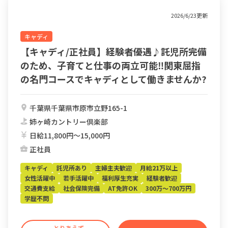
2026/6/23更新
キャディ
【キャディ/正社員】経験者優遇♪託児所完備
のため、子育てと仕事の両立可能‼︎関東屈指
の名門コースでキャディとして働きませんか?
千葉県千葉県市原市立野165-1
姉ヶ崎カントリー倶楽部
日給11,800円〜15,000円
正社員
キャディ
託児所あり
主婦主夫歓迎
月給21万以上
女性活躍中
若手活躍中
福利厚生充実
経験者歓迎
交通費支給
社会保険完備
AT免許OK
300万～700万円
学歴不問
とりあえず