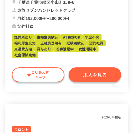
千葉県千葉市緑区小山町359-6
東急セブンハンドレッドクラブ
月給193,000円〜280,000円
契約社員
託児所あり
主婦主夫歓迎
AT免許OK
学歴不問
福利厚生充実
正社員登用有
経験者歓迎
契約社員
交通費支給
賞与あり
若手活躍中
女性活躍中
社会保険完備
とりあえず
求人を見る
キープ
2026/3/4更新
フロント