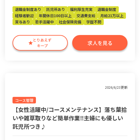
退職金制度あり
託児所あり
福利厚生充実
退職金制度
経験者歓迎
年間休日100日以上
交通費支給
月給21万以上
賞与あり
若手活躍中
社会保険完備
学歴不問
とりあえず
求人を見る
キープ
2026/6/23更新
コース管理
【女性活躍中/コースメンテナンス】落ち葉拾
いや雑草取りなど簡単作業‼︎主婦にも優しい
託児所つき♪