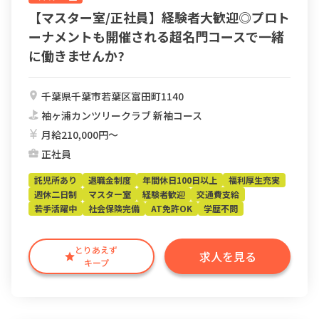
【マスター室/正社員】経験者大歓迎◎プロト
ーナメントも開催される超名門コースで一緒
に働きませんか?
千葉県千葉市若葉区富田町1140
袖ヶ浦カンツリークラブ 新袖コース
月給210,000円〜
正社員
託児所あり
退職金制度
年間休日100日以上
福利厚生充実
週休二日制
マスター室
経験者歓迎
交通費支給
若手活躍中
社会保険完備
AT免許OK
学歴不問
とりあえず
求人を見る
キープ