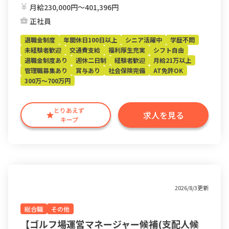
月給230,000円〜401,396円
正社員
退職金制度
年間休日100日以上
シニア活躍中
学歴不問
未経験者歓迎
交通費支給
福利厚生充実
シフト自由
退職金制度あり
週休二日制
経験者歓迎
月給21万以上
管理職募集あり
賞与あり
社会保険完備
AT免許OK
300万～700万円
とりあえず
求人を見る
キープ
2026/8/3更新
総合職
その他
【ゴルフ場運営マネージャー候補(支配人候