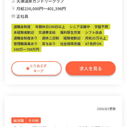
天瀬温泉カントリークラブ
月給230,000円〜401,396円
正社員
退職金制度
年間休日100日以上
シニア活躍中
学歴不問
未経験者歓迎
交通費支給
福利厚生充実
シフト自由
退職金制度あり
週休二日制
経験者歓迎
月給21万以上
管理職募集あり
賞与あり
社会保険完備
AT免許OK
300万～700万円
とりあえず
求人を見る
キープ
2026/8/3更新
総合職
その他