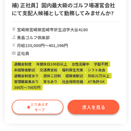
補) 正社員】国内最大級のゴルフ場運営会社
にて支配人候補として勤務してみませんか?
宮崎県宮崎県宮崎市折生迫字大谷4180
青島ゴルフ倶楽部
月給230,000円〜401,396円
正社員
退職金制度
年間休日100日以上
女性活躍中
学歴不問
未経験者歓迎
交通費支給
福利厚生充実
シフト自由
退職金制度あり
週休二日制
経験者歓迎
月給21万以上
管理職募集あり
賞与あり
社会保険完備
AT免許OK
300万～700万円
とりあえず
求人を見る
キープ