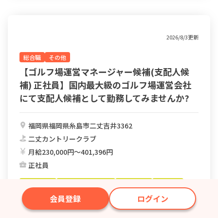
2026/8/3更新
総合職
その他
【ゴルフ場運営マネージャー候補(支配人候
補) 正社員】国内最大級のゴルフ場運営会社
にて支配人候補として勤務してみませんか?
福岡県福岡県糸島市二丈吉井3362
二丈カントリークラブ
月給230,000円〜401,396円
正社員
退職金制度
年間休日100日以上
女性活躍中
学歴不問
未経験者歓迎
交通費支給
福利厚生充実
シフト自由
会員登録
ログイン
退職金制度あり
週休二日制
経験者歓迎
月給21万以上
管理職募集あり
賞与あり
社会保険完備
AT免許OK