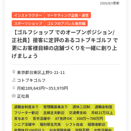
2026/8/3更新
インストラクター
マーケティング企画・運営
スポーツショップ
ゴルフのアパレル販売職
【ゴルフショップ でのオープンポジション/
正社員】接客に定評のあるコトブキゴルフ で
更にお客様目線の店舗づくりを一緒に創り上
げましょう
東京都台東区上野3-21-11
コトブキゴルフ
月給289,643円〜353,970円
正社員
退職金制度あり
管理職募集あり
週休二日制
退職金制度
フリーター歓迎
主婦主夫歓迎
交通費支給
月給21万以上
賞与あり
若手活躍中
AT免許OK
300万～700万円
シニア活躍中
福利厚生充実
シフト自由
経験者歓迎
年間休日100日以上
社会保険完備
学歴不問
女性活躍中