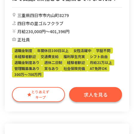
三重県四日市市内山町8279
四日市の里ゴルフクラブ
月給230,000円〜401,396円
正社員
退職金制度
年間休日100日以上
女性活躍中
学歴不問
未経験者歓迎
交通費支給
福利厚生充実
シフト自由
退職金制度あり
週休二日制
経験者歓迎
月給21万以上
管理職募集あり
賞与あり
社会保険完備
AT免許OK
300万～700万円
とりあえず
求人を見る
キープ