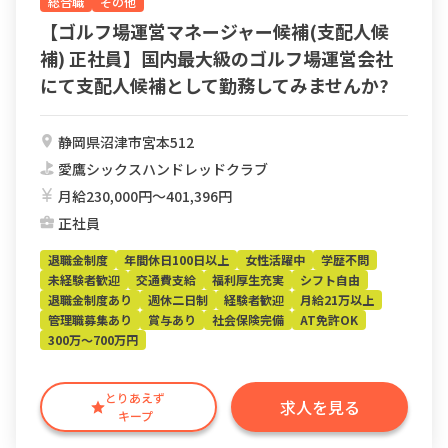
総合職
その他
【ゴルフ場運営マネージャー候補(支配人候
補) 正社員】国内最大級のゴルフ場運営会社
にて支配人候補として勤務してみませんか?
静岡県沼津市宮本512
愛鷹シックスハンドレッドクラブ
月給230,000円〜401,396円
正社員
退職金制度
年間休日100日以上
女性活躍中
学歴不問
未経験者歓迎
交通費支給
福利厚生充実
シフト自由
退職金制度あり
週休二日制
経験者歓迎
月給21万以上
管理職募集あり
賞与あり
社会保険完備
AT免許OK
300万～700万円
とりあえず
求人を見る
キープ