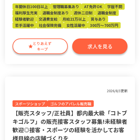
年間休日100日以上
管理職募集あり
AT免許OK
学歴不問
福利厚生充実
退職金制度あり
週休二日制
退職金制度
経験者歓迎
交通費支給
月給21万以上
賞与あり
若手活躍中
社会保険完備
女性活躍中
300万～700万円
とりあえず
求人を見る
キープ
2026/8/3更新
スポーツショップ
ゴルフのアパレル販売職
【販売スタッフ/正社員】都内最大級「コトブ
キゴルフ」の販売接客スタッフ募集!未経験者
歓迎◎接客・スポーツの経験を活かしてお客
様目線の店舗づくりを