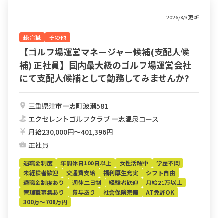
2026/8/3更新
総合職
その他
【ゴルフ場運営マネージャー候補(支配人候
補) 正社員】国内最大級のゴルフ場運営会社
にて支配人候補として勤務してみませんか?
三重県津市一志町波瀬581
エクセレントゴルフクラブ 一志温泉コース
月給230,000円〜401,396円
正社員
退職金制度
年間休日100日以上
女性活躍中
学歴不問
未経験者歓迎
交通費支給
福利厚生充実
シフト自由
退職金制度あり
週休二日制
経験者歓迎
月給21万以上
管理職募集あり
賞与あり
社会保険完備
AT免許OK
300万～700万円