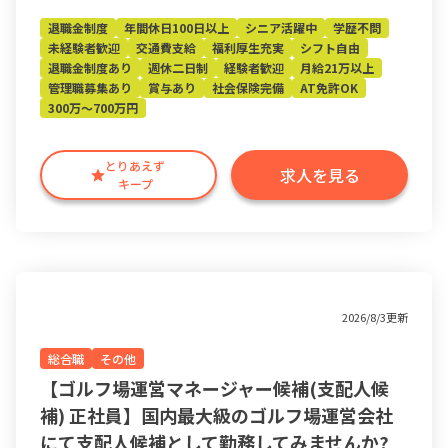
退職金制度
年間休日100日以上
シニア活躍中
学歴不問
未経験者歓迎
交通費支給
福利厚生充実
シフト自由
退職金制度あり
週休二日制
経験者歓迎
月給21万以上
管理職募集あり
賞与あり
社会保険完備
AT免許OK
300万～700万円
とりあえず
求人を見る
キープ
2026/8/3更新
総合職
その他
【ゴルフ場運営マネージャー候補(支配人候
補) 正社員】国内最大級のゴルフ場運営会社
にて支配人候補として勤務してみませんか?