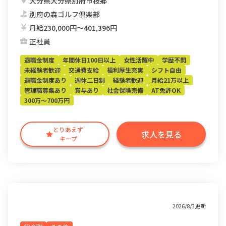
大分県大分県別府市枝郷
別府の森ゴルフ倶楽部
月給230,000円〜401,396円
正社員
退職金制度
年間休日100日以上
女性活躍中
学歴不問
未経験者歓迎
交通費支給
福利厚生充実
シフト自由
退職金制度あり
週休二日制
経験者歓迎
月給21万以上
管理職募集あり
賞与あり
社会保険完備
AT免許OK
300万～700万円
とりあえず
求人を見る
キープ
2026/8/3更新