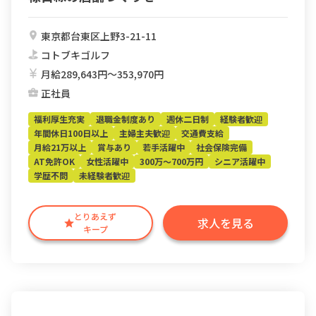
東京都台東区上野3-21-11
コトブキゴルフ
月給289,643円〜353,970円
正社員
福利厚生充実
退職金制度あり
週休二日制
経験者歓迎
年間休日100日以上
主婦主夫歓迎
交通費支給
月給21万以上
賞与あり
若手活躍中
社会保険完備
AT免許OK
女性活躍中
300万～700万円
シニア活躍中
学歴不問
未経験者歓迎
とりあえず
求人を見る
キープ