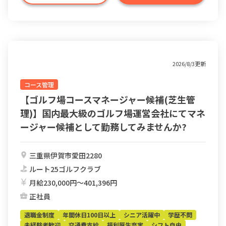
2026/8/3更新
コース管理
【ゴルフ場コースマネージャー候補(芝生管
理)】国内最大級のゴルフ場運営会社にてマネ
ージャー候補として勤務してみませんか?
三重県伊賀市愛田2280
ルート25ゴルフクラブ
月給230,000円〜401,396円
正社員
退職金制度
年間休日100日以上
シニア活躍中
学歴不問
未経験者歓迎
交通費支給
福利厚生充実
シフト自由