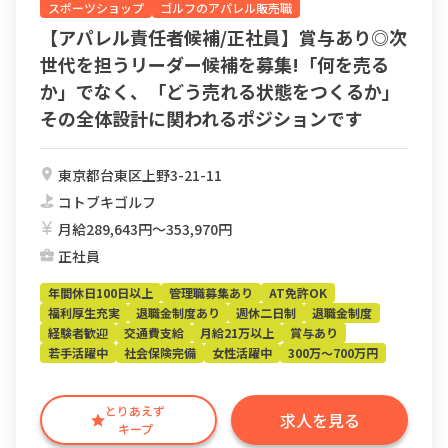
スポーツショップ
ゴルフのアパレル販売職
【アパレル責任者候補/正社員】賞与あり◎次
世代を担うリーダー候補を募集!「何を売る
か」でなく、「どう売れる状態をつくるか」
その全体設計に関われるポジションです
東京都台東区上野3-21-11
コトブキゴルフ
月給289,643円〜353,970円
正社員
年間休日100日以上
管理職募集あり
AT免許OK
福利厚生充実
退職金制度あり
週休二日制
退職金制度
経験者歓迎
交通費支給
月給21万以上
賞与あり
若手活躍中
社会保険完備
女性活躍中
300万～700万円
とりあえず
求人を見る
キープ