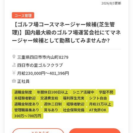
2026/8/3更新
コース管理
【ゴルフ場コースマネージャー候補(芝生管
理)】国内最大級のゴルフ場運営会社にてマネ
ージャー候補として勤務してみませんか?
三重県四日市市内山町8279
四日市の里ゴルフクラブ
月給230,000円〜401,396円
正社員
退職金制度
年間休日100日以上
シニア活躍中
学歴不問
未経験者歓迎
交通費支給
福利厚生充実
シフト自由
退職金制度あり
週休二日制
経験者歓迎
月給21万以上
管理職募集あり
賞与あり
社会保険完備
AT免許OK
300万～700万円
とりあえず