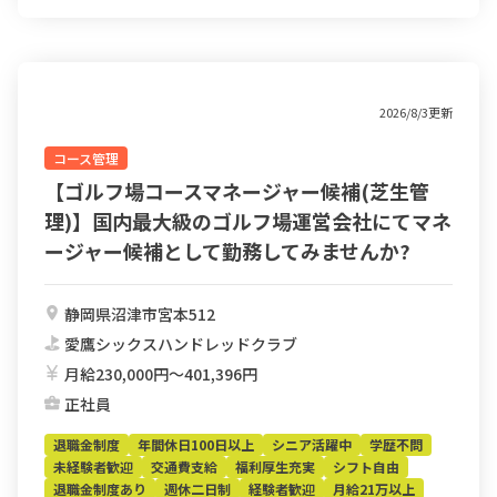
2026/8/3更新
コース管理
【ゴルフ場コースマネージャー候補(芝生管
理)】国内最大級のゴルフ場運営会社にてマネ
ージャー候補として勤務してみませんか?
静岡県沼津市宮本512
愛鷹シックスハンドレッドクラブ
月給230,000円〜401,396円
正社員
退職金制度
年間休日100日以上
シニア活躍中
学歴不問
未経験者歓迎
交通費支給
福利厚生充実
シフト自由
退職金制度あり
週休二日制
経験者歓迎
月給21万以上