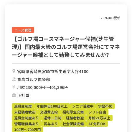
2026/8/3更新
コース管理
【ゴルフ場コースマネージャー候補(芝生管
理)】国内最大級のゴルフ場運営会社にてマネ
ージャー候補として勤務してみませんか?
宮崎県宮崎県宮崎市折生迫字大谷4180
青島ゴルフ倶楽部
月給230,000円〜401,396円
正社員
退職金制度
年間休日100日以上
シニア活躍中
学歴不問
未経験者歓迎
交通費支給
福利厚生充実
シフト自由
退職金制度あり
週休二日制
経験者歓迎
月給21万以上
管理職募集あり
賞与あり
社会保険完備
AT免許OK
300万～700万円