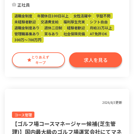
正社員
退職金制度
年間休日100日以上
女性活躍中
学歴不問
未経験者歓迎
交通費支給
福利厚生充実
シフト自由
退職金制度あり
週休二日制
経験者歓迎
月給21万以上
管理職募集あり
賞与あり
社会保険完備
AT免許OK
300万～700万円
とりあえず
求人を見る
キープ
2026/8/3更新
コース管理
【ゴルフ場コースマネージャー候補(芝生管
理)】国内最大級のゴルフ場運営会社にてマネ