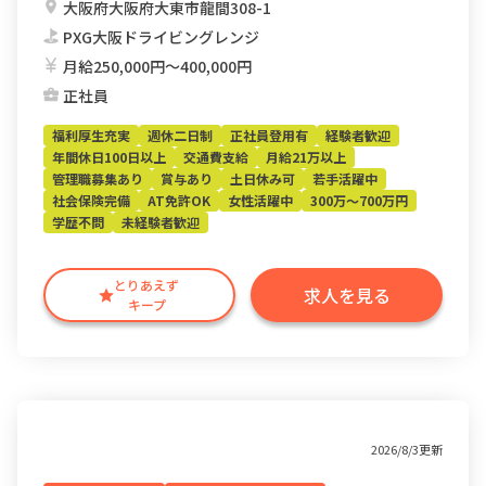
大阪府大阪府大東市龍間308-1
PXG大阪ドライビングレンジ
月給250,000円〜400,000円
正社員
福利厚生充実
週休二日制
正社員登用有
経験者歓迎
年間休日100日以上
交通費支給
月給21万以上
管理職募集あり
賞与あり
土日休み可
若手活躍中
社会保険完備
AT免許OK
女性活躍中
300万～700万円
学歴不問
未経験者歓迎
とりあえず
求人を見る
キープ
2026/8/3更新