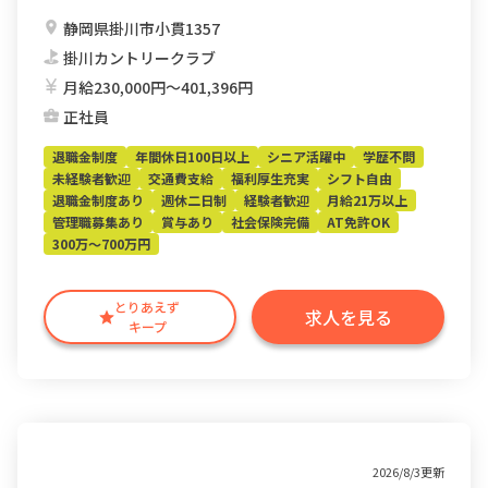
静岡県掛川市小貫1357
掛川カントリークラブ
月給230,000円〜401,396円
正社員
退職金制度
年間休日100日以上
シニア活躍中
学歴不問
未経験者歓迎
交通費支給
福利厚生充実
シフト自由
退職金制度あり
週休二日制
経験者歓迎
月給21万以上
管理職募集あり
賞与あり
社会保険完備
AT免許OK
300万～700万円
とりあえず
求人を見る
キープ
2026/8/3更新