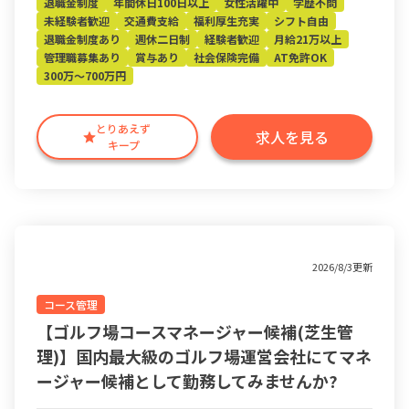
退職金制度
年間休日100日以上
女性活躍中
学歴不問
未経験者歓迎
交通費支給
福利厚生充実
シフト自由
退職金制度あり
週休二日制
経験者歓迎
月給21万以上
管理職募集あり
賞与あり
社会保険完備
AT免許OK
300万～700万円
とりあえず
求人を見る
キープ
2026/8/3更新
コース管理
【ゴルフ場コースマネージャー候補(芝生管
理)】国内最大級のゴルフ場運営会社にてマネ
ージャー候補として勤務してみませんか?