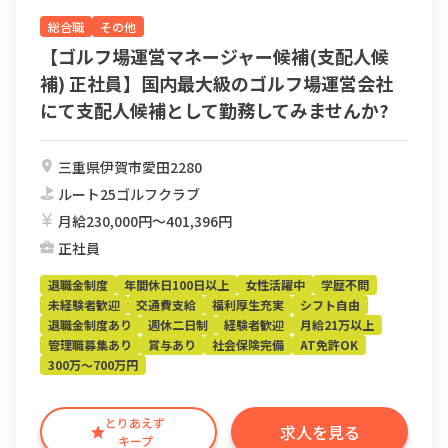
総合職
その他
【ゴルフ場運営マネージャー候補(支配人候
補) 正社員】国内最大級のゴルフ場運営会社
にて支配人候補として勤務してみませんか?
三重県伊賀市愛田2280
ルート25ゴルフクラブ
月給230,000円〜401,396円
正社員
退職金制度
年間休日100日以上
女性活躍中
学歴不問
未経験者歓迎
交通費支給
福利厚生充実
シフト自由
退職金制度あり
週休二日制
経験者歓迎
月給21万以上
管理職募集あり
賞与あり
社会保険完備
AT免許OK
300万～700万円
とりあえず
求人を見る
キープ