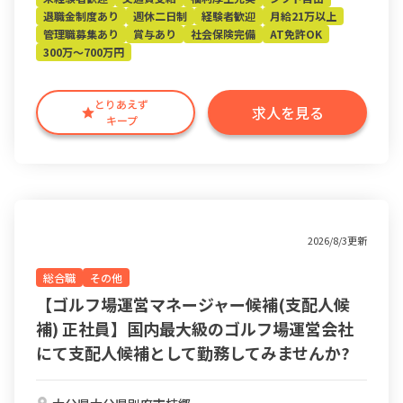
退職金制度あり
週休二日制
経験者歓迎
月給21万以上
管理職募集あり
賞与あり
社会保険完備
AT免許OK
300万～700万円
とりあえず
求人を見る
キープ
2026/8/3更新
総合職
その他
【ゴルフ場運営マネージャー候補(支配人候
補) 正社員】国内最大級のゴルフ場運営会社
にて支配人候補として勤務してみませんか?