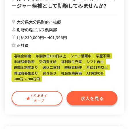
ージャー候補として勤務してみませんか?
大分県大分県別府市枝郷
別府の森ゴルフ倶楽部
月給230,000円〜401,396円
正社員
退職金制度
年間休日100日以上
シニア活躍中
学歴不問
未経験者歓迎
交通費支給
福利厚生充実
シフト自由
退職金制度あり
週休二日制
経験者歓迎
月給21万以上
管理職募集あり
賞与あり
社会保険完備
AT免許OK
300万～700万円
とりあえず
求人を見る
キープ