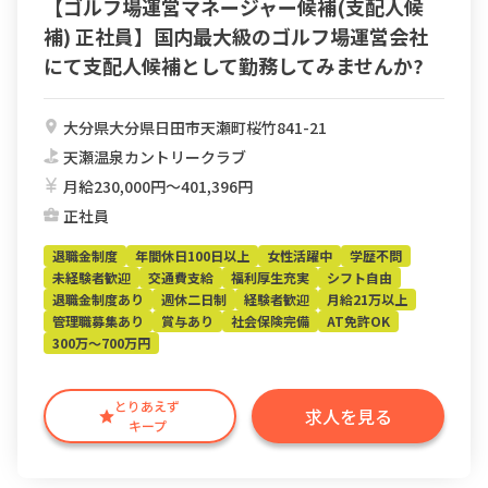
【ゴルフ場運営マネージャー候補(支配人候
補) 正社員】国内最大級のゴルフ場運営会社
にて支配人候補として勤務してみませんか?
大分県大分県日田市天瀬町桜竹841-21
天瀬温泉カントリークラブ
月給230,000円〜401,396円
正社員
退職金制度
年間休日100日以上
女性活躍中
学歴不問
未経験者歓迎
交通費支給
福利厚生充実
シフト自由
退職金制度あり
週休二日制
経験者歓迎
月給21万以上
管理職募集あり
賞与あり
社会保険完備
AT免許OK
300万～700万円
とりあえず
求人を見る
キープ